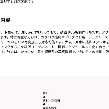
真加工も対応可能です。

業内容
、映像制作、3DCG制作を行っており、動画やCGも制作可能です。ス
います。特に得意な分野は、カタログ撮影やプロダクト系、ジュエリーで
チャーがいるため写真加工も対応可能です。大阪・東京に撮影スタジオ
ティングからロケ場所コーディネート、撮影スケジュールまで全て自社で
ます。強みは、かっこいい系や綺麗系の写真撮影で、特にモノの撮影に強
売上
-
高
資本
1,000万円
金
設立
2007年