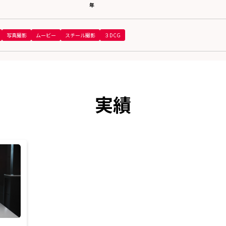
年
写真撮影
ムービー
スチール撮影
３DCG
実績