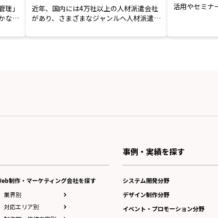
活用やセミナ
管理」
近年、国内には4万社以上の人材派遣会社
に加え、実在企
かなか
があり、さまざまなジャンルへ人材派遣を
行っています。選択肢が多...
事例・実績を探す
Web制作・マーケティング会社を探す
システム開発分野
業界別
デザイン制作分野
対応エリア別
イベント・プロモーション分野