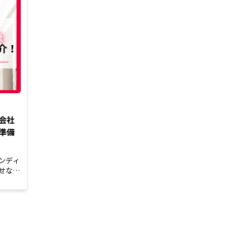
会社
準備
ンディ
せない