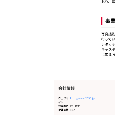
おり、写
事
写真撮影
行って
レタッ
キャス
に応え
会社情報
ウェブサ
http://www.2055.jp
イト
代表者名
村田成仁
従業員数
18人