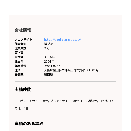
会社情報
ウェブサイト
https://asuhaterasu.co.jp/
代表者名
浦 浩之
従業員数
2人
売上高
-
資本金
300万円
設立年
2024年
郵便番号
〒584-0086
住所
大阪府
富田林市津々山台2丁目5-23 301号
最寄駅
川西駅
実績件数
コーポレートサイト 20件
/
ブランドサイト 20件
/
モール型 3件
/
自社型（そ
の他） 1件
実績のある業界