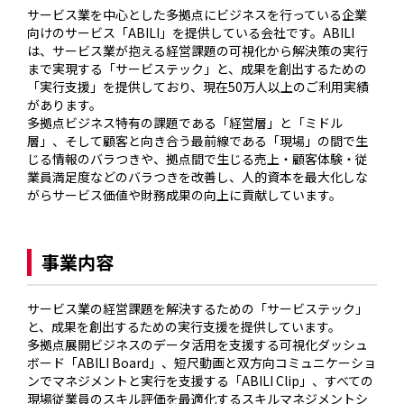
サービス業を中心とした多拠点にビジネスを行っている企業
向けのサービス「ABILI」を提供している会社です。ABILI
は、サービス業が抱える経営課題の可視化から解決策の実行
まで実現する「サービステック」と、成果を創出するための
「実行支援」を提供しており、現在50万人以上のご利用実績
があります。

多拠点ビジネス特有の課題である「経営層」と「ミドル
層」、そして顧客と向き合う最前線である「現場」の間で生
じる情報のバラつきや、拠点間で生じる売上・顧客体験・従
業員満足度などのバラつきを改善し、人的資本を最大化しな
がらサービス価値や財務成果の向上に貢献しています。

事業内容
サービス業の経営課題を解決するための「サービステック」
と、成果を創出するための実行支援を提供しています。

多拠点展開ビジネスのデータ活用を支援する可視化ダッシュ
ボード「ABILI Board」、短尺動画と双方向コミュニケーショ
ンでマネジメントと実行を支援する「ABILI Clip」、すべての
現場従業員のスキル評価を最適化するスキルマネジメントシ