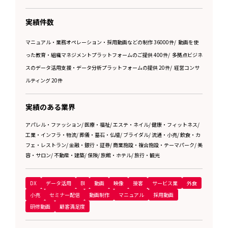
実績件数
マニュアル・業務オペレーション・採用動画などの制作 36000件
/
動画を使
った教育・組織マネジメントプラットフォームのご提供 400件
/
多拠点ビジネ
スのデータ活用支援・データ分析プラットフォームの提供 20件
/
経営コンサ
ルティング 20件
実績のある業界
アパレル・ファッション
/
医療・福祉
/
エステ・ネイル
/
健康・フィットネス
/
工業・インフラ・物流
/
葬儀・墓石・仏壇
/
ブライダル
/
流通・小売
/
飲食・カ
フェ・レストラン
/
金融・銀行・証券
/
商業施設・複合施設・テーマパーク
/
美
容・サロン
/
不動産・建築
/
保険
/
旅館・ホテル
/
旅行・観光
DX
データ活用
BI
動画
映像
接客
サービス業
外食
小売
セミナー配信
動画制作
マニュアル
採用動画
研修動画
顧客満足度