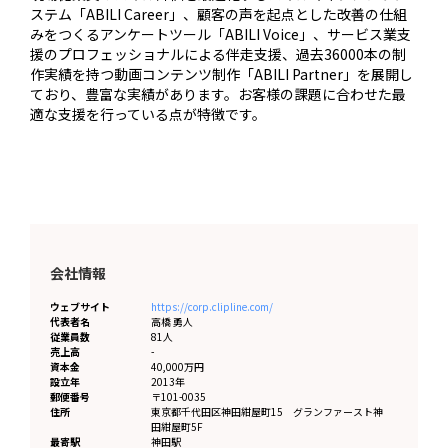
ステム「ABILI Career」、顧客の声を起点とした改善の仕組
みをつくるアンケートツール「ABILI Voice」、サービス業支
援のプロフェッショナルによる伴走支援、過去36000本の制
作実績を持つ動画コンテンツ制作「ABILI Partner」を展開し
ており、豊富な実績があります。お客様の課題に合わせた最
適な支援を行っている点が特徴です。
会社情報
ウェブサイト
https://corp.clipline.com/
代表者名
高橋 勇人
従業員数
81人
売上高
-
資本金
40,000万円
設立年
2013年
郵便番号
〒101-0035
住所
東京都
千代田区神田紺屋町15 グランファースト神
田紺屋町5F
最寄駅
神田駅