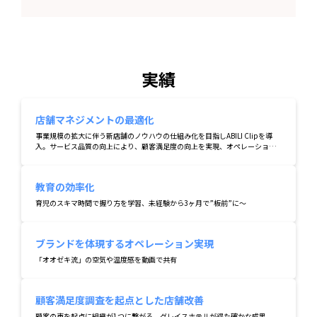
実績
店舗マネジメントの最適化
事業規模の拡大に伴う新店舗のノウハウの仕組み化を目指しABILI Clipを導
入。サービス品質の向上により、顧客満足度の向上を実現、オペレーション
の質向上だけでなく、マネジメント分野の活用を拡大。
教育の効率化
育児のスキマ時間で握り方を学習、未経験から3ヶ月で”板前”に〜
ブランドを体現するオペレーション実現
「オオゼキ流」の空気や温度感を動画で共有
顧客満足度調査を起点とした店舗改善
顧客の声を起点に組織が1つに繋がる。グレイスホテルが得た確かな成果