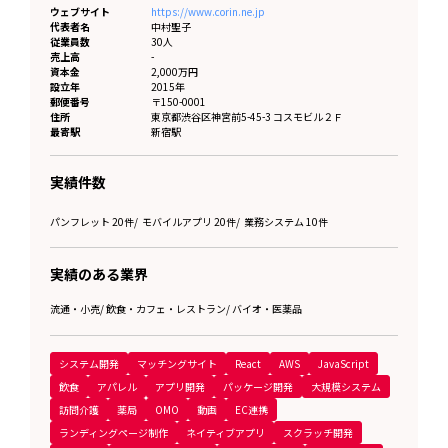
ウェブサイト
https://www.corin.ne.jp
代表者名
中村聖子
従業員数
30人
売上高
-
資本金
2,000万円
設立年
2015年
郵便番号
〒150-0001
住所
東京都
渋谷区神宮前5-45-3 コスモビル２Ｆ
最寄駅
新宿駅
実績件数
パンフレット 20件
/
モバイルアプリ 20件
/
業務システム 10件
実績のある業界
流通・小売
/
飲食・カフェ・レストラン
/
バイオ・医薬品
システム開発
マッチングサイト
React
AWS
JavaScript
飲食
アパレル
アプリ開発
パッケージ開発
大規模システム
訪問介護
薬局
OMO
動画
EC連携
ランディングページ制作
ネイティブアプリ
スクラッチ開発