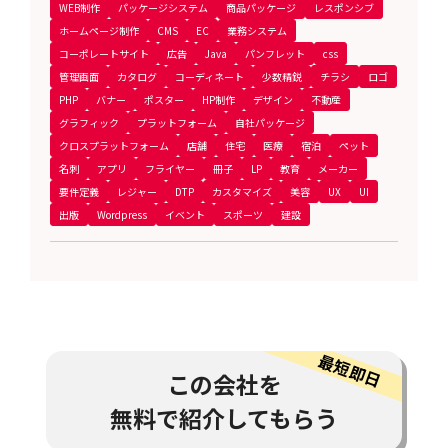
WEB制作
パッケージシステム
商品パッケージ
レスポンシブ
ホームページ制作
CMS
EC
業務システム
コーポレートサイト
広告
Java
パンフレット
css
管理画面
カタログ
コーディネート
少数精鋭
チラシ
ロゴ
PHP
バナー
ポスター
HP制作
デザイン
不動産
グラフィック
プラットフォーム
自社パッケージ
クロスプラットフォーム
店舗
住宅
医療
宿泊
ペット
名刺
アプリ
フライヤー
冊子
LP
教育
メーカー
要件定義
レジャー
DTP
カスタマイズ
美容
UX
UI
出版
Wordpress
イベント
スポーツ
建設
この会社を
無料で紹介してもらう