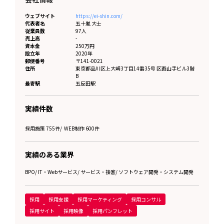
ウェブサイト
https://ei-shin.com/
代表者名
五十嵐 大士
従業員数
97人
売上高
-
資本金
250万円
設立年
2020年
郵便番号
〒141-0021
住所
東京都
品川区上大崎3丁目14番35号 区画山手ビル3階
B
最寄駅
五反田駅
実績件数
採用施策 755件
/
WEB制作 600件
実績のある業界
BPO
/
IT・Webサービス
/
サービス・接客
/
ソフトウェア開発・システム開発
採用
採用支援
採用マーケティング
採用コンサル
採用サイト
採用映像
採用パンフレット