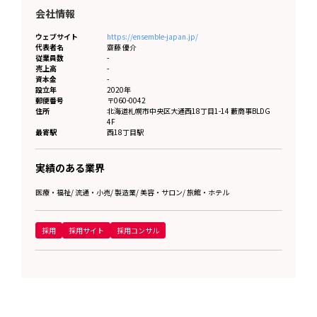
会社情報
ウェブサイト
https://ensemble-japan.jp/
代表者名
齋藤 優介
従業員数
-
売上高
-
資本金
-
設立年
2020年
郵便番号
〒060-0042
住所
北海道
札幌市中央区大通西18丁目1-14 藪商事BLDG
4F
最寄駅
西18丁目駅
実績のある業界
医療・福祉
/
流通・小売
/
製造業
/
美容・サロン
/
旅館・ホテル
採用
採用サイト
採用コンサル