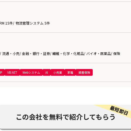
M 15件
/
物流管理システム 5件
/
流通・小売
/
金融・銀行・証券
/
繊維・化学・化粧品
/
バイオ・医薬品
/
保険
RP
VB.NET
Webシステム
AI
小売業
家電
損害保険
この会社を
無料で紹介してもらう