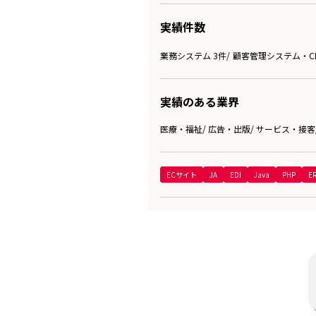
実績件数
業務システム 3件
/
顧客管理システム・CR
実績のある業界
医療・福祉
/
広告・出版
/
サービス・接客
ECサイト
JA
EDI
Java
PHP
E