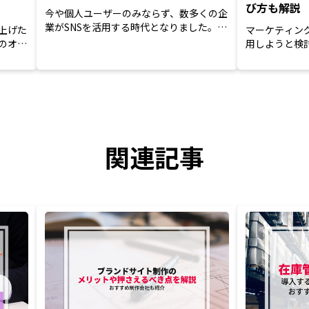
び方も解説
今や個人ユーザーのみならず、数多くの企
業がSNSを活用する時代となりました。効
上げた
マーケティン
果的な活用によってビジネ...
のオウ
用しようと検
う。しかし、高
関連記事