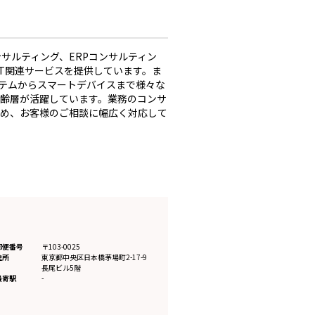
)コンサルティング、ERPコンサルティン
IT関連サービスを提供しています。ま
シーシステムからスマートデバイスまで様々な
年齢層が活躍しています。業務のコンサ
ため、お客様のご相談に幅広く対応して
郵便番号
〒103-0025
住所
東京都
中央区日本橋茅場町2-17-9
長尾ビル5階
最寄駅
-