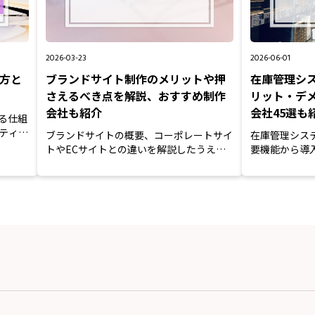
2026-03-23
2026-06-01
び方と
ブランドサイト制作のメリットや押
在庫管理シ
さえるべき点を解説、おすすめ制作
リット・デ
会社も紹介
会社45選も
る仕組
ティン
ブランドサイトの概要、コーポレートサイ
在庫管理シス
トやECサイトとの違いを解説したうえ
要機能から導
で、制作するメリットや制作会...
ト・デメリット