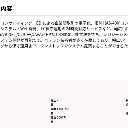
業内容
コンサルティング、EDIによる企業間取引の電子化、IBM i (AS/400
システム・Web開発、EC保守運用の24時間対応サービスなど、幅広い
G/VB.NET/C#/C++/JAVA/PHPなどの開発可能言語を持ち、レガ
システム開発が可能です。ベテラン技術者が多く在籍しており、幅広い
ングから保守運用まで、ワンストップでシステム提案することができる
。
売上
-
高
資本
1,000万円
金
設立
2007年
年