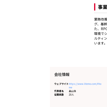
事
業務改善
グ、基幹
た、RP
環境で
ルティ
います
会社情報
ウェブサイト
https://www.litemo.com/#ho
me
代表者名
畠山浩
従業員数
20人