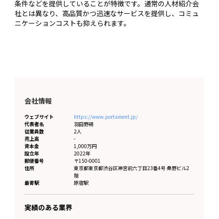
条件などを提供していることが特徴です。通常の人材紹介会
社とは異なり、高品質かつ迅速なサービスを提供し、コミュ
ニケーションコストも抑えられます。
会社情報
ウェブサイト
https://www.portament.jp/
代表者名
羽田野朔
従業員数
2人
売上高
-
資本金
1,000万円
設立年
2022年
郵便番号
〒150-0001
住所
東京都
東京都渋谷区神宮前六丁目23番4号 桑野ビル2
階
最寄駅
原宿駅
実績のある業界