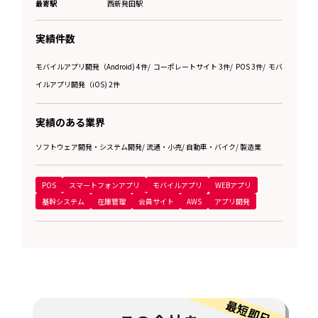
最寄駅
西新発田駅
実績件数
モバイルアプリ開発（Android) 4件
/
コーポレートサイト 3件
/
POS 3件
/
モバ
イルアプリ開発（iOS) 2件
実績のある業界
ソフトウェア開発・システム開発
/
流通・小売
/
自動車・バイク
/
製造業
POS
スマートフォンアプリ
モバイルアプリ
WEBアプリ
基幹システム
在庫管理
会員サイト
AWS
アプリ開発