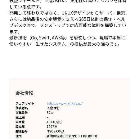
検証フィールド」で磨かれた、実用性の高いノウハウを保有
している点です。

開発して終わりではなく、UI/UXデザインからサーバー構築、
さらには納品後の安定稼働を支える365日体制の保守・ヘル
プデスクまで、ワンストップで対応可能な体制を構築してい
ます。

最新技術（Go, Swift, AWS等）を駆使しつつ、現場で本当に
使いやすい「生きたシステム」の提供が最大の強みです。
会社情報
ウェブサイト
https://www.renk.co.jp/
代表者名
入倉 孝行
従業員数
52人
売上高
-
資本金
1,000万円
設立年
1997年
郵便番号
〒957-0063
住所
新潟県
新発田市新栄町3丁目1番13号