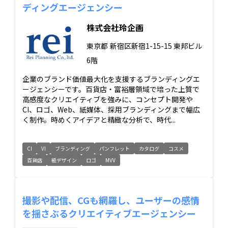
ディングエージェンシー
株式会社玲企画
東京都
新宿区新宿1-15-15 東邦ビル
6階
企業のブランド価値最大化を支援するブランディングエ
ージェンシーです。百貨店・富裕層領域で培った上質で
高感度なクリエイティブを強みに、コンセプト開発や
CI、ロゴ、Web、紙媒体、採用ブランディングまで幅広
く制作。時めくアイデアと精緻な分析で、時代...
CI
VI
ブランディング
パンフレット
カタログ
コスメ
百貨店
紙デザイン
ロゴ
MVV
撮影や配信、CGも網羅し、ユーザーの感情
を揺さぶるクリエイティブエージェンシー