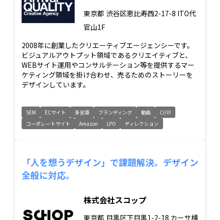
東京都
渋谷区恵比寿西2-17-8 ITO代
官山1F
2008年に創業したクリエーティブエージェンシーです。
ビジュアルアウトプット領域であるクリエイティブと、
WEBサイト運用やコンサルテーション等を提供するマー
ケティング領域を掛け合わせ、売るためのストーリーを
デザインしています。
SEM
ECサイト
多言語
ブランディング
動画
CI/VI
コーポレートサイト
Amazon
LPO
ディレクション
「人を想うデザイン」で課題解決。デザイン
全般に対応。
株式会社スコップ
東京都
目黒区下目黒1-2-18 カーサ横