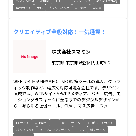
システム開発
清掃業
EC-CUBE
プランニング
ActiveDirectory
情報サイト
歯科
ブランディング
WEB制作
中古車
クリエイティブ全般対応！一気通貫！
株式会社スマミン
東京都
東京都渋谷区円山町5-2
WEBサイト制作やMEO、SEO対策ツールの導入、グラフ
ィック制作など、幅広く対応可能な会社です。デザイン
領域では、WEBサイトやWEBメディア、バナー広告、モ
ーショングラフィックに至るまでのデジタルデザインか
ら、あらゆる販促ツール、CI/VI、マス広告、パッ...
ECサイト
WEB制作
EC
WEBデザイン
コーポレートサイト
パンフレット
グラフィックデザイン
チラシ
紙デザイン