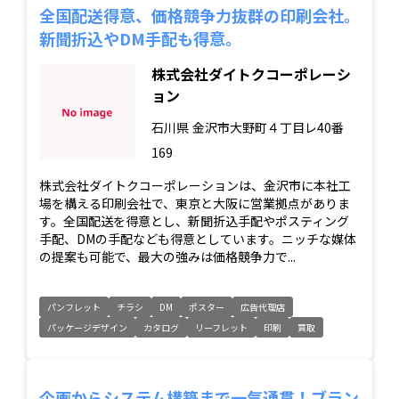
全国配送得意、価格競争力抜群の印刷会社。
新聞折込やDM手配も得意。
株式会社ダイトクコーポレーシ
ョン
石川県
金沢市大野町４丁目レ40番
169
株式会社ダイトクコーポレーションは、金沢市に本社工
場を構える印刷会社で、東京と大阪に営業拠点がありま
す。全国配送を得意とし、新聞折込手配やポスティング
手配、DMの手配なども得意としています。ニッチな媒体
の提案も可能で、最大の強みは価格競争力で...
パンフレット
チラシ
DM
ポスター
広告代理店
パッケージデザイン
カタログ
リーフレット
印刷
買取
企画からシステム構築まで一気通貫！ブラン