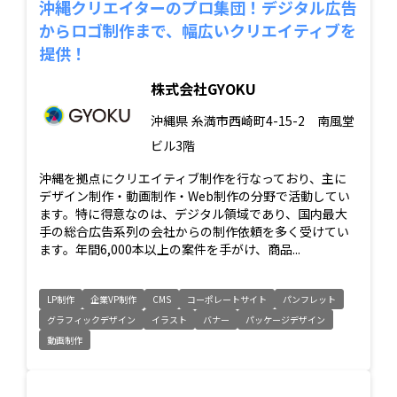
沖縄クリエイターのプロ集団！デジタル広告
からロゴ制作まで、幅広いクリエイティブを
提供！
株式会社GYOKU
沖縄県
糸満市西崎町4-15-2 南風堂
ビル3階
沖縄を拠点にクリエイティブ制作を行なっており、主に
デザイン制作・動画制作・Web制作の分野で活動してい
ます。特に得意なのは、デジタル領域であり、国内最大
手の総合広告系列の会社からの制作依頼を多く受けてい
ます。年間6,000本以上の案件を手がけ、商品...
LP制作
企業VP制作
CMS
コーポレートサイト
パンフレット
グラフィックデザイン
イラスト
バナー
パッケージデザイン
動画制作