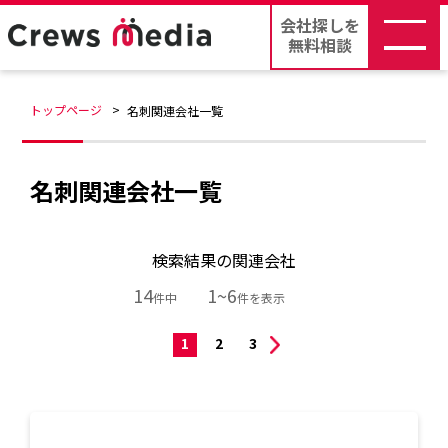
会社探しを
無料相談
トップページ
名刺関連会社一覧
名刺関連会社一覧
検索結果の関連会社
14
1~6
件中
件を表示
1
2
3