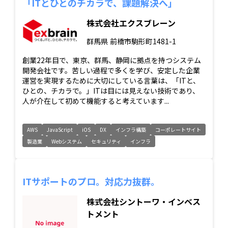
「ITとひとのチカラで、課題解決へ」
株式会社エクスブレーン
群馬県
前橋市駒形町1481-1
創業22年目で、東京、群馬、静岡に拠点を持つシステム
開発会社です。苦しい過程で多くを学び、安定した企業
運営を実現するために大切にしている言葉は、「ITと、
ひとの、チカラで。」ITは目には見えない技術であり、
人が介在して初めて機能すると考えています...
AWS
JavaScript
iOS
DX
インフラ構築
コーポレートサイト
製造業
Webシステム
セキュリティ
インフラ
ITサポートのプロ。対応力抜群。
株式会社シントーワ・インベス
トメント