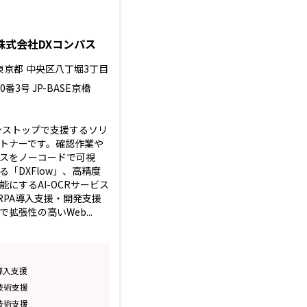
株式会社DXコンパス
東京都
中央区八丁堀3丁目
10番3号 JP-BASE京橋
ンストップで支援するソリ
トナーです。確認作業や
スをノーコードで可視
「DXFlow」、高精度
にするAI-OCRサービス
、RPA導入支援・開発支援
拡張性の高いWeb...
A導入支援
A技術支援
A技術支援