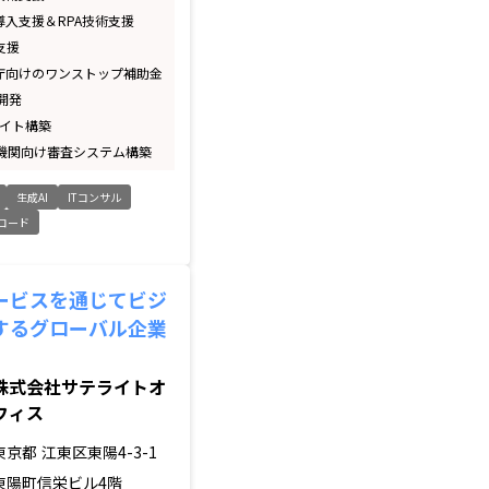
A導入支援＆RPA技術支援
支援
公庁向けのワンストップ補助金
開発
サイト構築
政機関向け審査システム構築
生成AI
ITコンサル
コード
ービスを通じてビジ
するグローバル企業
株式会社サテライトオ
フィス
東京都
江東区東陽4-3-1
東陽町信栄ビル4階