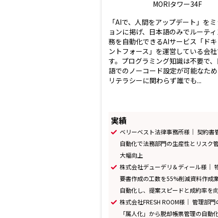
MORIタワー34F
「AIで、人間をアップデート」をミ
ョンに掲げ、日本語のみでルーティ
務を自動化できるAIサービス「ドキ
ントフォース」を運営している会社
す。プログラミング知識は不要で、
語でのノーコード設定が可能なため
リテラシーに関わらず誰でも...
実績
ベリーベスト法律事務所様｜ 契約書
自動化で法務部門の生産性とリスク
大幅向上
株式会社デューデリ＆ディール様｜ 
要書作成の工数を55%削減――資料作成
自動化し、提案スピードと成約率を
株式会社FRESH ROOM様｜ 管理部門
「属人化」から脱却――帳票管理の自動化