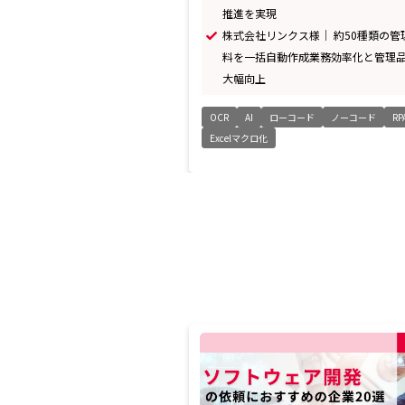
推進を実現
株式会社リンクス様｜ 約50種類の管
料を一括自動作成――業務効率化と管理
大幅向上
OCR
AI
ローコード
ノーコード
RP
Excelマクロ化