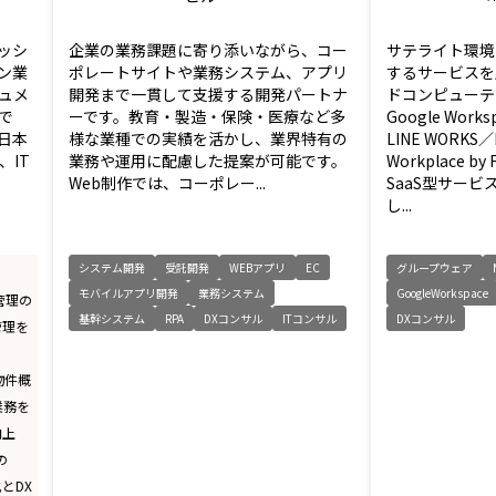
ッシ
企業の業務課題に寄り添いながら、コー
サテライト環境
ン業
ポレートサイトや業務システム、アプリ
するサービスを
ュメ
開発まで一貫して支援する開発パートナ
ドコンピューテ
で
ーです。教育・製造・保険・医療など多
Google Works
日本
様な業種での実績を活かし、業界特有の
LINE WORKS／
、IT
業務や運用に配慮した提案が可能です。
Workplace b
Web制作では、コーポレー...
SaaS型サー
し...
システム開発
受託開発
WEBアプリ
EC
グループウェア
モバイルアプリ開発
業務システム
GoogleWorkspace
管理の
基幹システム
RPA
DXコンサル
ITコンサル
DXコンサル
管理を
物件概
業務を
向上
の
とDX