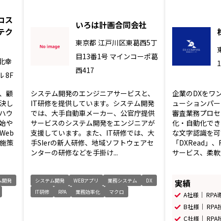
コス
いろは計画合同会社
テク
東京都
江戸川区東葛西5丁
目13番1号 マインコーポ葛
北幸
西417
 8F
、顧
システム開発のエンジニアサービスと、
企業のDXをワ
決し
IT研修を提供しています。システム開発
ューションパー
ハウ
では、大手自動車メーカー、公官庁提供
審査業務プロセ
始や
サービスのシステム開発をエンジニアが
化・自動化できる
Web
支援しています。また、IT研修では、大
な文字認識を可能
施策
手SIerの新人研修、地域ソフトウェアセ
「DXRead」
ンターの研修などを手掛け...
サービス、柔軟で
ム開発
システム開発
WEBアプリ
業務システム
DX
実績
IT研修
RPA
業務効率化
マクロ
A社様｜ RP
B社様｜ RP
C社様｜ RP