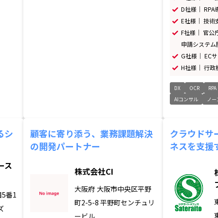
D社様｜ RP
E社様｜ 技術
F社様｜ 官
申請システム
G社様｜ EC
H社様｜ 行
DX
OCR
RPA
AIコンサル
ノー
るシ
顧客に寄り添う、業務課題解決
クラウドサ
の開発パートナー
ネスを支援
ース
株式会社CI
大阪府
大阪市中央区平野
5番1
町2-5-8 平野町センチュリ
ズ
ービル