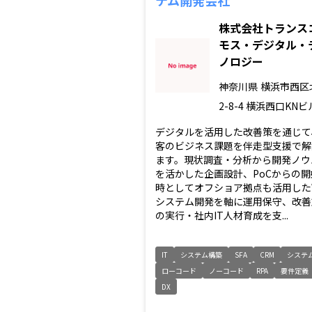
株式会社トランス
モス・デジタル・
ノロジー
神奈川県
横浜市西区
2-8-4 横浜西口KNビル
デジタルを活用した改善策を通じて
客のビジネス課題を伴走型支援で解
ます。現状調査・分析から開発ノウ
を活かした企画設計、PoCからの開
時としてオフショア拠点も活用した
システム開発を軸に運用保守、改善
の実行・社内IT人材育成を支...
IT
システム構築
SFA
CRM
システ
ローコード
ノーコード
RPA
要件定義
DX