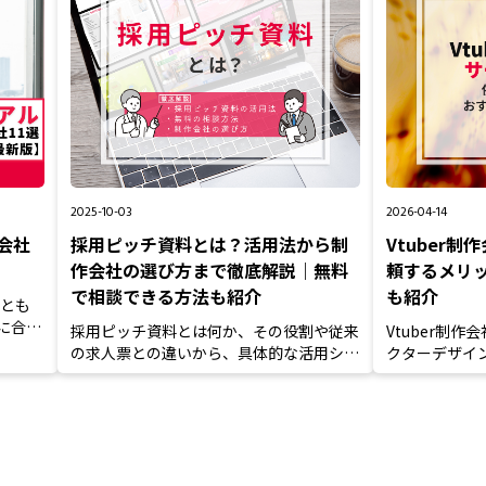
2025-10-03
2026-04-14
会社
採用ピッチ資料とは？活用法から制
Vtuber
作会社の選び方まで徹底解説｜無料
頼するメリ
で相談できる方法も紹介
も紹介
顔とも
に合わ
採用ピッチ資料とは何か、その役割や従来
Vtuber制
の求人票との違いから、具体的な活用シー
クターデザイ
ン、外部に依頼するメリッ...
め、制作費用相