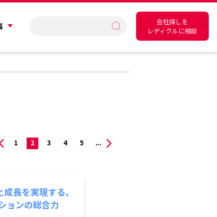
会社探しを
事
レディクルに相談
1
2
3
4
5
...
と成長を実現する、
ーションの総合力