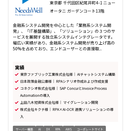
東京都
千代田区紀尾井町4-1 ニュー
オータニ ガーデンコート13階
金融系システム開発を中心とした「業務系システム開
発」、「IT基盤構築」、「ソリューション」の３つのサ
ービスを展開する独立系システムインテグレータです。
幅広い実績があり、金融系システム開発が売り上げ高の
50%を占めており、エンドユーザーとの直接取...
実績
東京ファブリック工業株式会社様｜ AIチャットシステム構築
日本政策金融公庫様｜ RPAシナリオ作成および作成支援
コネクシオ株式会社様｜ SAP ConcurとInvoice Process
Automationの導入
上田八木短資株式会社様｜ マイグレーション開発
株式会社キクチ様｜ RPA×AI-OCR 連携ソリューションの導
入
サーバー構築
AI
DX
RPA
AWS
コーポレートサイト