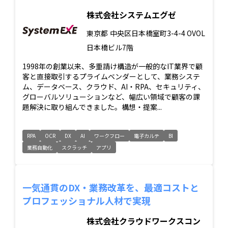
株式会社システムエグゼ
東京都
中央区日本橋室町3-4-4 OVOL
日本橋ビル7階
1998年の創業以来、多重請け構造が一般的なIT業界で顧
客と直接取引するプライムベンダーとして、業務システ
ム、データベース、クラウド、AI・RPA、セキュリティ、
グローバルソリューションなど、幅広い領域で顧客の課
題解決に取り組んできました。構想・提案...
RPA
OCR
DX
AI
ワークフロー
電子カルテ
BI
業務自動化
スクラッチ
アプリ
一気通貫のDX・業務改革を、最適コストと
プロフェッショナル人材で実現
株式会社クラウドワークスコン