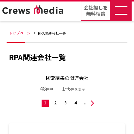
会社探しを
無料相談
トップページ
RPA関連会社一覧
RPA関連会社一覧
検索結果の関連会社
48
1~6
件中
件を表示
1
2
3
4
...