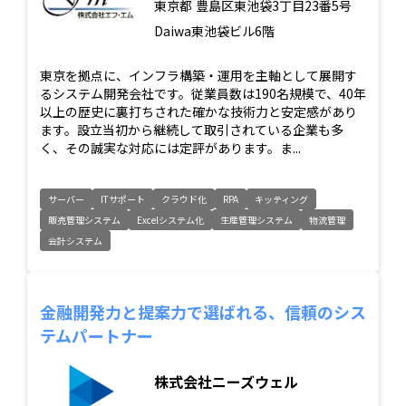
東京都
豊島区東池袋3丁目23番5号
Daiwa東池袋ビル6階
東京を拠点に、インフラ構築・運用を主軸として展開す
るシステム開発会社です。従業員数は190名規模で、40年
以上の歴史に裏打ちされた確かな技術力と安定感があり
ます。設立当初から継続して取引されている企業も多
く、その誠実な対応には定評があります。ま...
サーバー
ITサポート
クラウド化
RPA
キッティング
販売管理システム
Excelシステム化
生産管理システム
物流管理
会計システム
金融開発力と提案力で選ばれる、信頼のシス
テムパートナー
株式会社ニーズウェル