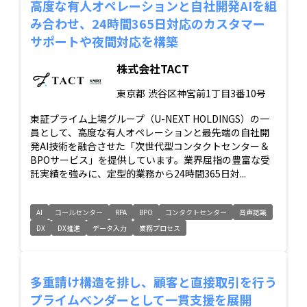
高度な有人オペレーションと自社開発AIを組
み合わせ、24時間365日対応のカスタマー
サポートや夜間対応を構築
株式会社TACT
東京都
渋谷区神宮前1丁目3番10号
東証プライム上場グループ（U-NEXT HOLDINGS）の一
員として、高度な有人オペレーションと最先端の自社開
発AI技術を融合させた「次世代型コンタクトセンター＆
BPOサービス」を提供しています。業界屈指の豊富な受
託実績を強みに、定型的業務から24時間365日対...
AI
コールセンター
RPA
BPO
コンタクトセンター
音声認識
DX
DX推進
データ入力
業務プロセス
多重請け構造を排し、顧客と直接取引を行う
プライムベンダーとして一貫支援を展開