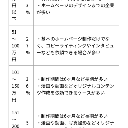
円
3
・ホームページのデザインまでの企業
以
%
が多い
下
51
～
2
・基本のホームページ制作だけでな
100
7
く、コピーライティングやインタビュ
万
%
ーなども依頼できる場合が多い
円
101
～
3
・制作期間は6ヶ月など長期が多い
150
6
・漫画や動画などオリジナルコンテン
万
%
ツ作成を依頼できるケースが多い
円
151
・制作期間は6ヶ月など長期が多い
～
5
・漫画や動画、写真撮影などオリジナ
200