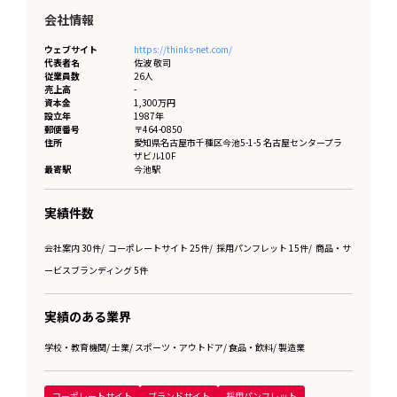
会社情報
ウェブサイト
https://thinks-net.com/
代表者名
佐波 敬司
従業員数
26人
売上高
-
資本金
1,300万円
設立年
1987年
郵便番号
〒464-0850
住所
愛知県
名古屋市千種区今池5-1-5 名古屋センタープラ
ザビル10F
最寄駅
今池駅
実績件数
会社案内 30件
/
コーポレートサイト 25件
/
採用パンフレット 15件
/
商品・サ
ービスブランディング 5件
実績のある業界
学校・教育機関
/
士業
/
スポーツ・アウトドア
/
食品・飲料
/
製造業
コーポレートサイト
ブランドサイト
採用パンフレット