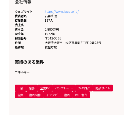
会社情報
ウェブサイト
https://www.ieps.co.jp/
代表者名
石井 和貴
従業員数
137人
売上高
-
資本金
2,880万円
設立年
1972年
郵便番号
〒542-0066
住所
大阪府
大阪市中央区瓦屋町2丁目10番25号
最寄駅
松屋町駅
実績のある業界
エネルギー
印刷
撮影
企業PV
パンフレット
カタログ
商品サイト
編集
動画制作
インタビュー動画
WEB制作