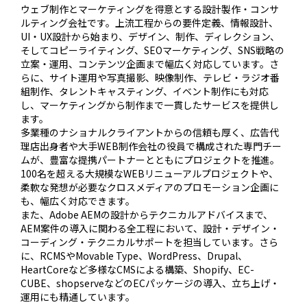
ウェブ制作とマーケティングを得意とする設計製作・コンサ
ルティング会社です。上流工程からの要件定義、情報設計、
UI・UX設計から始まり、デザイン、制作、ディレクション、
そしてコピーライティング、SEOマーケティング、SNS戦略の
立案・運用、コンテンツ企画まで幅広く対応しています。さ
らに、サイト運用や写真撮影、映像制作、テレビ・ラジオ番
組制作、タレントキャスティング、イベント制作にも対応
し、マーケティングから制作まで一貫したサービスを提供し
ます。

多業種のナショナルクライアントからの信頼も厚く、広告代
理店出身者や大手WEB制作会社の役員で構成された専門チー
ムが、豊富な提携パートナーとともにプロジェクトを推進。
100名を超える大規模なWEBリニューアルプロジェクトや、
柔軟な発想が必要なクロスメディアのプロモーション企画に
も、幅広く対応できます。

また、Adobe AEMの設計からテクニカルアドバイスまで、
AEM案件の導入に関わる全工程において、設計・デザイン・
コーディング・テクニカルサポートを担当しています。さら
に、RCMSやMovable Type、WordPress、Drupal、
HeartCoreなど多様なCMSによる構築、Shopify、EC-
CUBE、shopserveなどのECパッケージの導入、立ち上げ・
運用にも精通しています。
