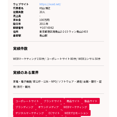
ウェブサイト
https://ixaid.net/
代表者名
村山 博之
従業員数
20人
売上高
-
資本金
100万円
設立年
2011年
郵便番号
〒107-0062
住所
東京都
港区南青山2-2-15 ウィン青山1403
最寄駅
青山駅
実績件数
WEBマーケティング 150件
/
コーポレートサイト 80件
/
WEBコンサル 50件
実績のある業界
家電・電子機器
/
官公庁・公社・NPO
/
ソフトウェア・通信
/
金融・銀行・証
券
/
旅行・観光
コーポレートサイト
ブランドサイト
商品サイト
製品サイト
ブランディング
オウンドメディア
WEBマーケティング
デジタルマーケティング
ECサイト
WEBプロモーション