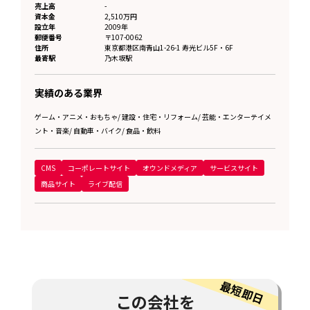
売上高
-
資本金
2,510万円
設立年
2009年
郵便番号
〒107-0062
住所
東京都
港区南青山1-26-1 寿光ビル5F・6F
最寄駅
乃木坂駅
実績のある業界
ゲーム・アニメ・おもちゃ
/
建設・住宅・リフォーム
/
芸能・エンターテイメ
ント・音楽
/
自動車・バイク
/
食品・飲料
CMS
コーポレートサイト
オウンドメディア
サービスサイト
商品サイト
ライブ配信
この会社を