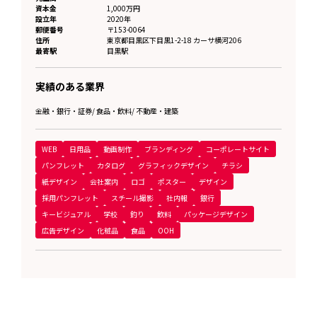
資本金
1,000万円
設立年
2020年
郵便番号
〒153-0064
住所
東京都
目黒区下目黒1-2-18 カーサ横河206
最寄駅
目黒駅
実績のある業界
金融・銀行・証券
/
食品・飲料
/
不動産・建築
WEB
日用品
動画制作
ブランディング
コーポレートサイト
パンフレット
カタログ
グラフィックデザイン
チラシ
紙デザイン
会社案内
ロゴ
ポスター
デザイン
採用パンフレット
スチール撮影
社内報
銀行
キービジュアル
学校
釣り
飲料
パッケージデザイン
広告デザイン
化粧品
食品
OOH