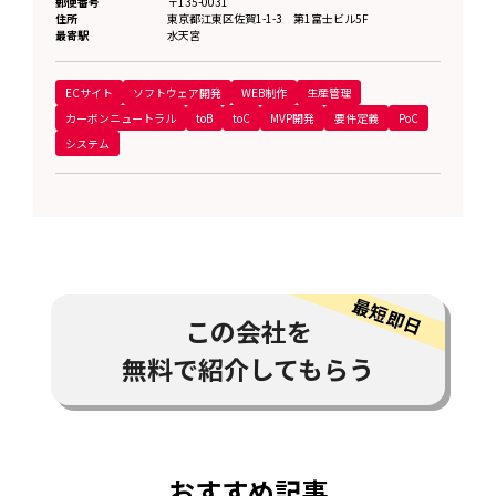
郵便番号
〒135-0031
住所
東京都
江東区佐賀1-1-3 第1富士ビル5F
最寄駅
水天宮
ECサイト
ソフトウェア開発
WEB制作
生産管理
カーボンニュートラル
toB
toC
MVP開発
要件定義
PoC
システム
この会社を
無料で紹介してもらう
おすすめ記事