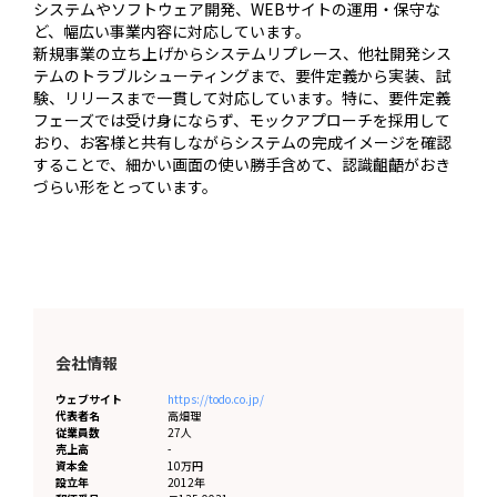
システムやソフトウェア開発、WEBサイトの運用・保守な
ど、幅広い事業内容に対応しています。

新規事業の立ち上げからシステムリプレース、他社開発シス
テムのトラブルシューティングまで、要件定義から実装、試
験、リリースまで一貫して対応しています。特に、要件定義
フェーズでは受け身にならず、モックアプローチを採用して
おり、お客様と共有しながらシステムの完成イメージを確認
することで、細かい画面の使い勝手含めて、認識齟齬がおき
づらい形をとっています。
会社情報
ウェブサイト
https://todo.co.jp/
代表者名
高畑理
従業員数
27人
売上高
-
資本金
10万円
設立年
2012年