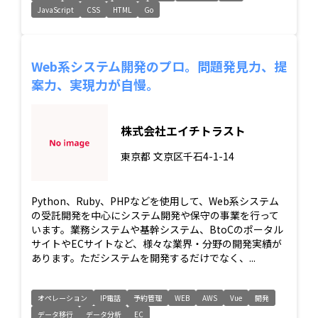
JavaScript
CSS
HTML
Go
Web系システム開発のプロ。問題発見力、提
案力、実現力が自慢。
株式会社エイチトラスト
東京都
文京区千石4-1-14
Python、Ruby、PHPなどを使用して、Web系システム
の受託開発を中心にシステム開発や保守の事業を行って
います。業務システムや基幹システム、BtoCのポータル
サイトやECサイトなど、様々な業界・分野の開発実績が
あります。ただシステムを開発するだけでなく、...
オペレーション
IP電話
予約管理
WEB
AWS
Vue
開発
データ移行
データ分析
EC