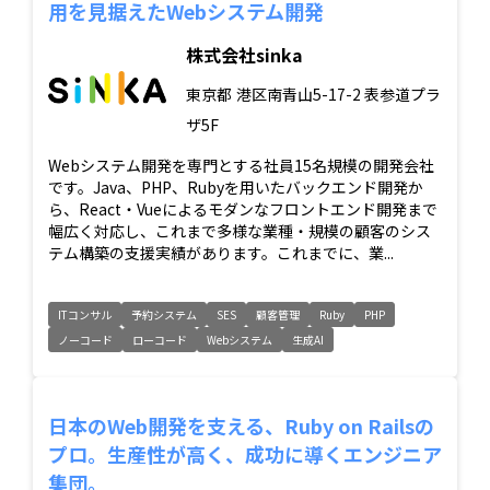
用を見据えたWebシステム開発
株式会社sinka
東京都
港区南青山5-17-2 表参道プラ
ザ5F
Webシステム開発を専門とする社員15名規模の開発会社
です。Java、PHP、Rubyを用いたバックエンド開発か
ら、React・Vueによるモダンなフロントエンド開発まで
幅広く対応し、これまで多様な業種・規模の顧客のシス
テム構築の支援実績があります。これまでに、業...
ITコンサル
予約システム
SES
顧客管理
Ruby
PHP
ノーコード
ローコード
Webシステム
生成AI
日本のWeb開発を支える、Ruby on Railsの
プロ。生産性が高く、成功に導くエンジニア
集団。