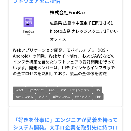
フトウェアをご提供
株式会社FooBaz
広島県
広島市中区東千田町1-1-61
hitoto広島 ナレッジスクエア1F いい
オフィス
Webアプリケーション開発、モバイルアプリ（iOS・
Android）の開発、Webサイト制作、およびAWSなどの
インフラ構築を含めたソフトウェアの受託開発を行って
います。開発メンバーは、UIデザインからインフラまで
の全プロセスを熟知しており、製品の全体像を俯瞰...
React
TypeScript
AWS
スマートフォンアプリ
iOS
Webシステム
アプリ
業務システム
WEBアプリ
PHP
「好きを仕事に」エンジニアが愛着を持って
システム開発。大手IT企業を取引先に持つIT