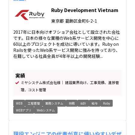
Ruby Development Vietnam
東京都
葛飾区金町6-2-1
2017年に日本向けオフショア会社として設立された会社
です。日本の様々な業種のWeb系サービス開発を中心に
60以上のプロジェクトを成功に導いています。Ruby on
Railsを使ったWeb系サービス開発に強みを持っており、
在籍している社員全員が4年半以上の開発経験...
実績
ミヤシステム株式会社様｜ 建設業界向け、工事見積、進捗管
理、コスト管理
WEB
工程管理
業務システム
労務
会計
給与
Ruby
WEBアプリ
Webシステム
現役エンジニアの代表が真に使いやすいデザ