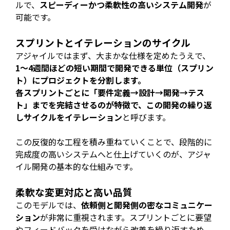
ルで、
スピーディーかつ柔軟性の高いシステム開発
が
可能です。
スプリントとイテレーションのサイクル
アジャイルではまず、大まかな仕様を定めたうえで、
1〜4週間ほどの短い期間で開発できる単位（スプリン
ト）
にプロジェクトを分割します。
各スプリントごとに「要件定義→設計→開発→テス
ト」までを完結させるのが特徴で、この開発の繰り返
しサイクルを
イテレーション
と呼びます。
この反復的な工程を積み重ねていくことで、段階的に
完成度の高いシステムへと仕上げていくのが、アジャ
イル開発の基本的な仕組みです。
柔軟な変更対応と高い品質
このモデルでは、
依頼側と開発側の密なコミュニケー
ション
が非常に重視されます。スプリントごとに要望
やフィードバックを受けながら改善を繰り返すため、