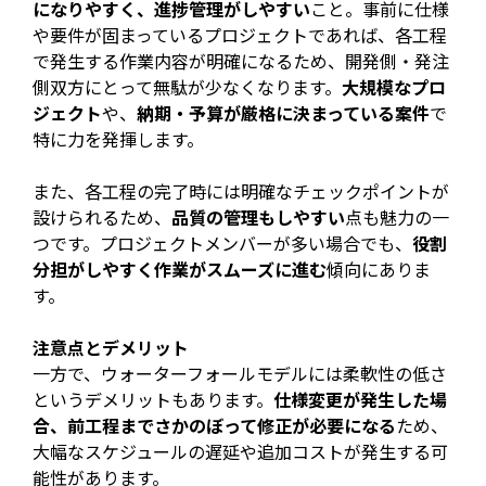
になりやすく、進捗管理がしやすい
こと。事前に仕様
や要件が固まっているプロジェクトであれば、各工程
で発生する作業内容が明確になるため、開発側・発注
側双方にとって無駄が少なくなります。
大規模なプロ
ジェクト
や、
納期・予算が厳格に決まっている案件
で
特に力を発揮します。
また、各工程の完了時には明確なチェックポイントが
設けられるため、
品質の管理もしやすい
点も魅力の一
つです。プロジェクトメンバーが多い場合でも、
役割
分担がしやすく作業がスムーズに進む
傾向にありま
す。
注意点とデメリット
一方で、ウォーターフォールモデルには柔軟性の低さ
というデメリットもあります。
仕様変更が発生した場
合、前工程までさかのぼって修正が必要になる
ため、
大幅なスケジュールの遅延や追加コストが発生する可
能性があります。