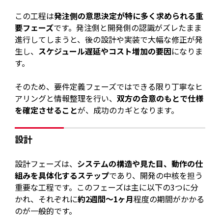
この工程は
発注側の意思決定が特に多く求められる重
要フェーズ
です。発注側と開発側の認識がズレたまま
進行してしまうと、後の設計や実装で大幅な修正が発
生し、
スケジュール遅延やコスト増加の要因
になりま
す。
そのため、要件定義フェーズではできる限り丁寧なヒ
アリングと情報整理を行い、
双方の合意のもとで仕様
を確定させること
が、成功のカギとなります。
設計
設計フェーズは、
システムの構造や見た目、動作の仕
組みを具体化するステップ
であり、開発の中核を担う
重要な工程です。このフェーズは主に以下の3つに分
かれ、それぞれに
約2週間〜1ヶ月
程度の期間がかかる
のが一般的です。