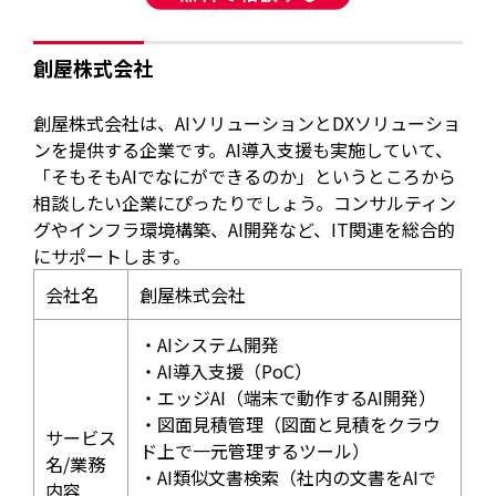
創屋株式会社
創屋株式会社は、AIソリューションとDXソリューショ
ンを提供する企業です。AI導入支援も実施していて、
「そもそもAIでなにができるのか」というところから
相談したい企業にぴったりでしょう。コンサルティン
グやインフラ環境構築、AI開発など、IT関連を総合的
にサポートします。
会社名
創屋株式会社
・AIシステム開発
・AI導入支援（PoC）
・エッジAI（端末で動作するAI開発）
・図面見積管理（図面と見積をクラウ
サービス
ド上で一元管理するツール）
名/業務
・AI類似文書検索（社内の文書をAIで
内容