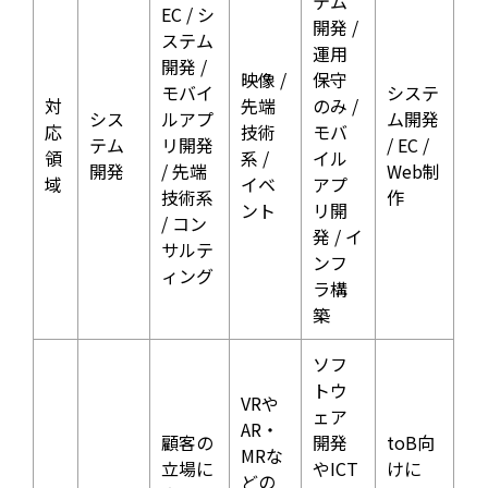
テム
EC / シ
開発 /
ステム
運用
開発 /
映像 /
保守
モバイ
システ
対
先端
のみ /
シス
ルアプ
ム開発
応
技術
モバ
テム
リ開発
/ EC /
領
系 /
イル
開発
/ 先端
Web制
域
イベ
アプ
技術系
作
ント
リ開
/ コン
発 / イ
サルテ
ンフ
ィング
ラ構
築
ソフ
トウ
VRや
ェア
AR・
顧客の
開発
toB向
MRな
立場に
やICT
けに
どの