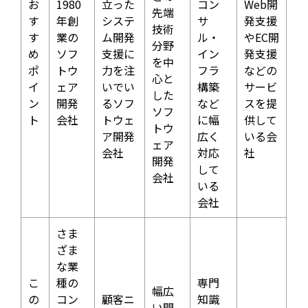
お
1980
立った
コン
Web開
先端
す
年創
システ
サ
発支援
技術
す
業の
ム開発
ル・
やEC開
分野
め
ソフ
支援に
イン
発支援
を中
ポ
トウ
力を注
フラ
などの
心と
イ
ェア
いでい
構築
サービ
した
ン
開発
るソフ
など
スを提
ソフ
ト
会社
トウェ
に幅
供して
トウ
ア開発
広く
いる会
ェア
会社
対応
社
開発
して
会社
いる
会社
さま
ざま
な業
こ
種の
専門
幅広
の
コン
顧客ニ
知識
い開