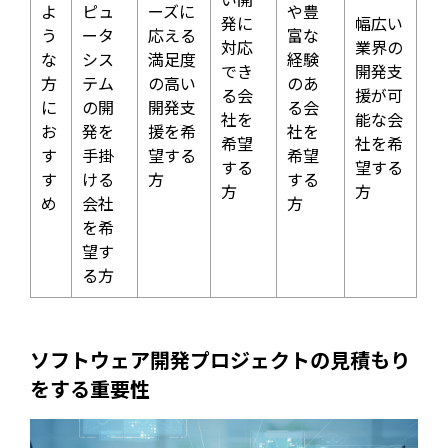
よ
ピュ
ーズに
や豊
発に
幅広い
う
ータ
応える
富な
対応
業界の
な
シス
満足度
経験
でき
開発支
方
テム
の高い
のあ
る会
援が可
に
の開
開発支
る会
社を
能な会
お
発を
援を希
社を
希望
社を希
す
手掛
望する
希望
する
望する
す
ける
方
する
方
方
め
会社
方
を希
望す
る方
ソフトウェア開発プロジェクトの見積もり
をする重要性