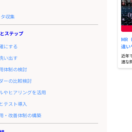
ータ収集
とステップ
MR
確にする
違い
近年
洗い出す
速な
ボット
用体制の検討
ダーの比較検討
ルやヒアリングを活用
とテスト導入
用・改善体制の構築
場