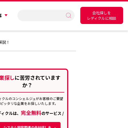
会社探しを
事
レディクルに相談
解説！
業探し
に苦労されています
か？
ィクルのコンシェルジュがお客様のご要望
にピッタリな企業をお探しいたします。
完全無料
レディクルは、
のサービス /
システム開発関連の会社探しを