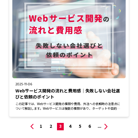
2025-11-06
Webサービス開発の流れと費用感｜失敗しない会社選
びと依頼のポイント
この記事では、Webサービス開発の種類や費用、外注への依頼時の注意点に
ついて解説します。Webサービスは複数の種類があり、ターゲットや目的を
明確にし、自社の...
1
2
3
4
5
6
...