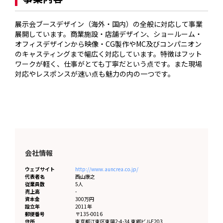
展示会ブースデザイン（海外・国内）の全般に対応して事業
展開しています。商業施設・店舗デザイン、ショールーム・
オフィスデザインから映像・CG製作やMC及びコンパニオン
のキャスティングまで幅広く対応しています。特徴はフット
ワークが軽く、仕事がとても丁寧だという点です。また現場
対応やレスポンスが速い点も魅力の内の一つです。
会社情報
ウェブサイト
http://www.auncrea.co.jp/
代表者名
西山康之
従業員数
5人
売上高
-
資本金
300万円
設立年
2011年
郵便番号
〒135-0016
住所
東京都
江東区東陽2-4-34 東郷ビルE203