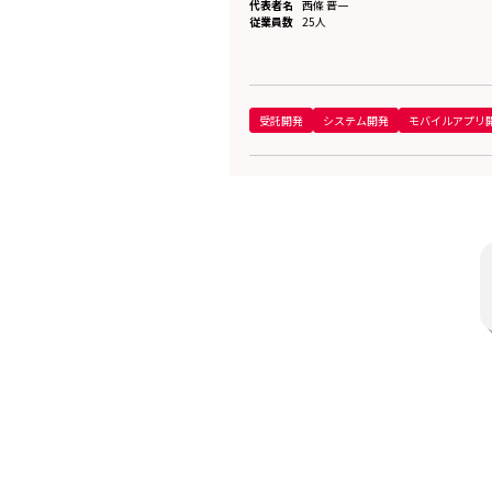
代表者名
西條 晋一
従業員数
25人
受託開発
システム開発
モバイルアプリ