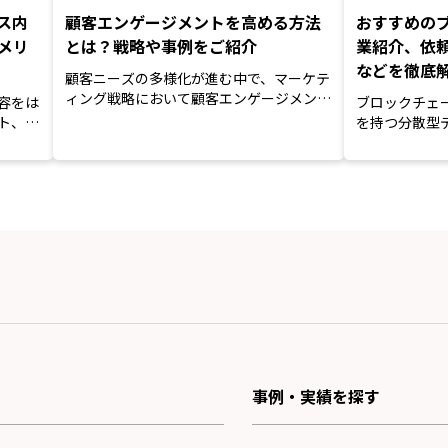
ス内
顧客エンゲージメントを高める方法
おすすめの
メリ
とは？戦略や事例をご紹介
業紹介、依
などを徹底
顧客ニーズの多様化が進む中で、マーケテ
ィング戦略において顧客エンゲージメント
容をは
ブロックチェ
の向上を目指すことが重要...
ト、費
を持つ分散型
事では、DX推進
事例・実績を探す