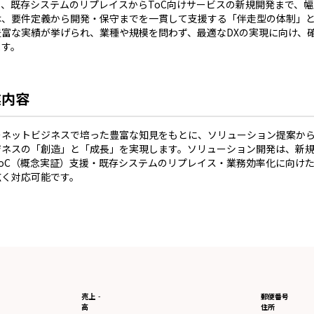
り、既存システムのリプレイスからToC向けサービスの新規開発まで、
は、要件定義から開発・保守までを一貫して支援する「伴走型の体制」
豊富な実績が挙げられ、業種や規模を問わず、最適なDXの実現に向け、
す。

業内容
ーネットビジネスで培った豊富な知見をもとに、ソリューション提案か
ジネスの「創造」と「成長」を実現します。ソリューション開発は、新
oC（概念実証）支援・既存システムのリプレイス・業務効率化に向けた
広く対応可能です。
売上
-
郵便番号
高
住所