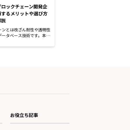
ブロックチェーン開発企
頼するメリットや選び方
解説
ーンとは改ざん耐性や透明性
データベース技術です。本記
やWeb3の普...
お役立ち記事