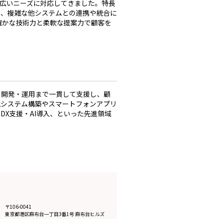
幅広いニーズに対応してきました。特長
と、複雑な他システムとの連携や統合に
確かな技術力と柔軟な提案力で顧客を
ら開発・運用まで一貫して支援し、顧
規システム構築やスマートフォンアプリ
DX支援・AI導入、といった先進領域
〒106-0041
東京都
港区麻布台一丁目3番1号 麻布台ヒルズ