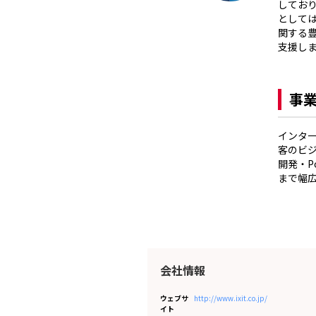
してお
として
関する
支援しま
事
インタ
客のビ
開発・P
まで幅
会社情報
ウェブサ
http://www.ixit.co.jp/
イト