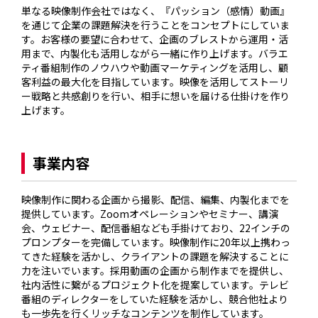
単なる映像制作会社ではなく、『パッション（感情）動画』
を通じて企業の課題解決を行うことをコンセプトにしていま
す。お客様の要望に合わせて、企画のブレストから運用・活
用まで、内製化も活用しながら一緒に作り上げます。バラエ
ティ番組制作のノウハウや動画マーケティングを活用し、顧
客利益の最大化を目指しています。映像を活用してストーリ
ー戦略と共感創りを行い、相手に想いを届ける仕掛けを作り
上げます。

事業内容
映像制作に関わる企画から撮影、配信、編集、内製化までを
提供しています。Zoomオペレーションやセミナー、講演
会、ウェビナー、配信番組なども手掛けており、22インチの
プロンプターを完備しています。映像制作に20年以上携わっ
てきた経験を活かし、クライアントの課題を解決することに
力を注いでいます。採用動画の企画から制作までを提供し、
社内活性に繋がるプロジェクト化を提案しています。テレビ
番組のディレクターをしていた経験を活かし、競合他社より
も一歩先を行くリッチなコンテンツを制作しています。