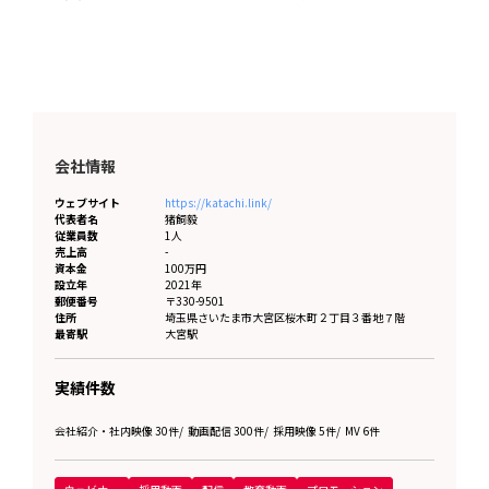
会社情報
ウェブサイト
https://katachi.link/
代表者名
猪飼毅
従業員数
1人
売上高
-
資本金
100万円
設立年
2021年
郵便番号
〒330-9501
住所
埼玉県
さいたま市大宮区桜木町２丁目３番地７階
最寄駅
大宮駅
実績件数
会社紹介・社内映像 30件
/
動画配信 300件
/
採用映像 5件
/
MV 6件