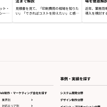
法まで解説
場を徹底解
ット・
見積書を見て、「印刷費用の相場を知りた
近年、業務効
シーン
い」「できればコストを抑えたい」と感じ
導入を検討す
たことがある方は多いので...
が、選び方や費
事例・実績を探す
Web制作・マーケティング会社を探す
システム開発分野
業界別
デザイン制作分野
対応エリア別
イベント・プロモーション分野