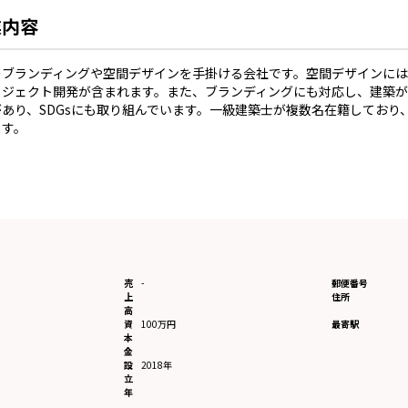
業内容
のブランディングや空間デザインを手掛ける会社です。空間デザインに
ロジェクト開発が含まれます。また、ブランディングにも対応し、建築が
があり、SDGsにも取り組んでいます。一級建築士が複数名在籍しており
ます。
売
-
郵便番号
上
住所
高
資
100万円
最寄駅
本
金
設
2018年
立
年