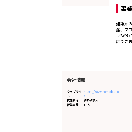
事
建築系
産、プ
う特徴
応でき
会社情報
ウェブサイ
https://www.nomados.co.jp
ト
/
代表者名
伊勢崎勇人
従業員数
12人