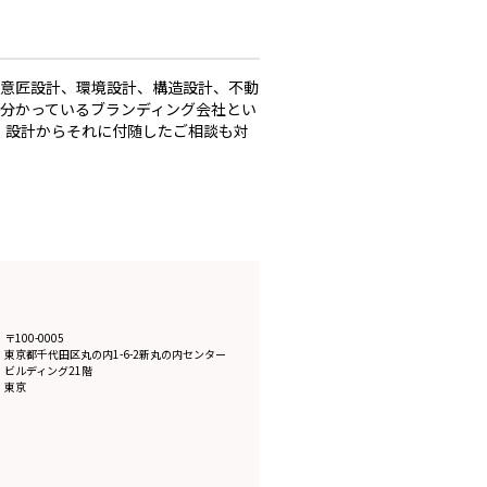
は意匠設計、環境設計、構造設計、不動
分かっているブランディング会社とい
、設計からそれに付随したご相談も対
〒100-0005
東京都
千代田区丸の内1-6-2新丸の内センター
ビルディング21階
東京