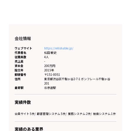
会社情報
ウェブサイト
https://relishable.jp/
代表者名
松田 敏史
従業員数
4人
売上高
-
資本金
200万円
設立年
2015年
郵便番号
〒151-0051
住所
東京都
渋谷区千駄ヶ谷2-7-1 ボンフレール千駄ヶ谷
201
最寄駅
北参道駅
実績件数
会員サイト 5件
/
顧客管理システム 5件
/
業務システム 2件
/
検索システム 1件
実績のある業界