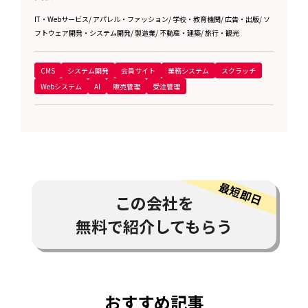
IT・Webサービス
/
アパレル・ファッション
/
学校・教育機関
/
広告・出版
/
ソ
フトウェア開発・システム開発
/
製造業
/
不動産・建築
/
旅行・観光
CMS
システム開発
会員サイト
業務システム
スクラッチ
Webシステム
AI
販売管理
受注管理
この会社を
無料で紹介してもらう
おすすめ記事