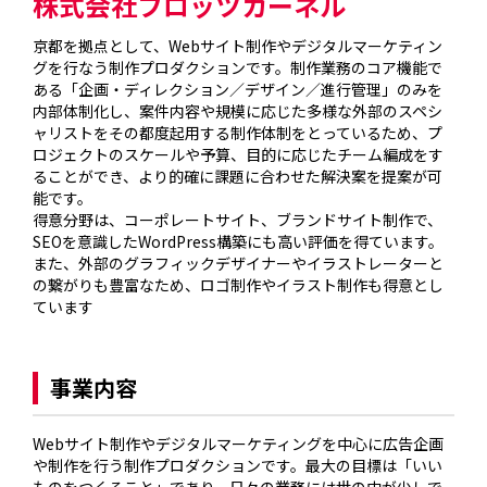
株式会社フロッツカーネル
京都を拠点として、Webサイト制作やデジタルマーケティン
グを行なう制作プロダクションです。制作業務のコア機能で
ある「企画・ディレクション／デザイン／進行管理」のみを
内部体制化し、案件内容や規模に応じた多様な外部のスペシ
ャリストをその都度起用する制作体制をとっているため、プ
ロジェクトのスケールや予算、目的に応じたチーム編成をす
ることができ、より的確に課題に合わせた解決案を提案が可
能です。

得意分野は、コーポレートサイト、ブランドサイト制作で、
SEOを意識したWordPress構築にも高い評価を得ています。
また、外部のグラフィックデザイナーやイラストレーターと
の繋がりも豊富なため、ロゴ制作やイラスト制作も得意とし
ています

事業内容
Webサイト制作やデジタルマーケティングを中心に広告企画
や制作を行う制作プロダクションです。最大の目標は「いい
ものをつくること」であり、日々の業務には世の中が少しで