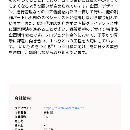
もよくなるような願いが込められています。企画、デザイ
ン、進行管理などのコア機能を内部で一貫して行い、他の制
作パートは外部のスペシャリストと連携しながら取り組んで
います。また、広告代理店を介さずに直接クライアントと共
に課題解決を進めることが多い、品質重視のデザイン特化型
企画制作会社です。プロジェクト全体において、丁寧かつ真
摯に課題に向き合い、１つひとつの工程を大切にしていま
す。"いいものをつくる"という目標に向け、常に日々の業務
を煩悶し、議論しながら取り組んでいます。
会社情報
ウェブサイト
https://takeshiwatamura.jp/
代表者名
綿村 健
従業員数
4人
売上高
-
資本金
-
設立年
2017年