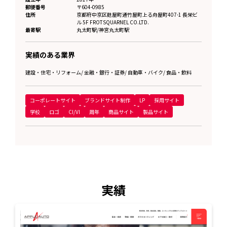
郵便番号
〒604-0985
住所
京都府
中京区麩屋町通竹屋町上る舟屋町407-1 長栄ビ
ル 5F FROTSQUARNEL CO.LTD.
最寄駅
丸太町駅/神宮丸太町駅
実績のある業界
建設・住宅・リフォーム
/
金融・銀行・証券
/
自動車・バイク
/
食品・飲料
コーポレートサイト
ブランドサイト制作
LP
採用サイト
学校
ロゴ
CI/VI
周年
商品サイト
製品サイト
実績