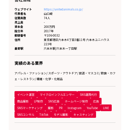
ウェブサイト
https://unitedanimals.co.jp/
代表者名
山口峻
従業員数
74人
売上高
-
資本金
200万円
設立年
2017年
郵便番号
〒106-0032
住所
東京都
港区六本木4丁目3番11号 六本木ユニハウス
223号
最寄駅
六本木駅/六本木一丁目駅
実績のある業界
アパレル・ファッション
/
スポーツ・アウトドア
/
放送・マスコミ
/
飲食・カフ
ェ・レストラン
/
繊維・化学・化粧品
イベント運営
マイクロインフルエンサー
SNS運用代行
商品撮影
LP制作
SNS広告
ホームページ制作
広告
SNSマーケティング
撮影
PR
Instagram
YouTube
LINE
SNSコンサル
TikTok
モデル撮影
キャスティング