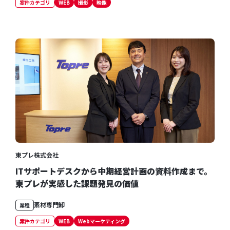
案件カテゴリ
WEB
撮影
映像
東プレ株式会社
ITサポートデスクから中期経営計画の資料作成まで。
東プレが実感した課題発見の価値
素材専門卸
業種
案件カテゴリ
WEB
Webマーケティング