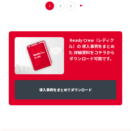
投
1
2
3
稿
の
ペ
Ready Crew（レディク
ル）の 導入事例をまとめ
ー
た 詳細資料をコチラから
ジ
ダウンロード可能です。
送
り
導入事例をまとめてダウンロード