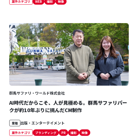
案件カテゴリ
WEB
撮影
映像
群馬サファリ・ワールド株式会社
AI時代だからこそ、人が見極める。群馬サファリパー
クが約10年ぶりに挑んだCM制作
出版・エンターテイメント
業種
案件カテゴリ
ブランディング
PR
撮影
映像