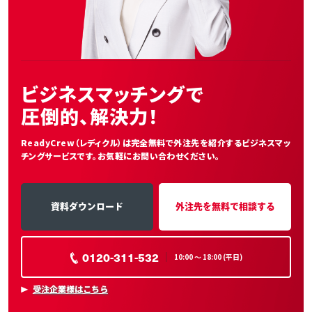
ビジネスマッチングで
圧倒的、解決力！
ReadyCrew（レディクル）は完全無料で外注先を紹介する
ビジネスマッ
チングサービスです。お気軽にお問い合わせください。
資料ダウンロード
外注先を無料で相談する
0120-311-532
10:00 〜 18:00 (平日)
受注企業様はこちら