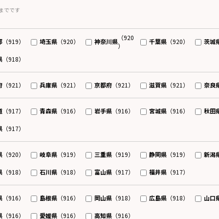
までです
（920
都
埼玉県
神奈川県
千葉県
茨城
（919）
（920）
（920）
）
県
（918）
府
兵庫県
京都府
滋賀県
奈良
（921）
（921）
（921）
（921）
道
青森県
岩手県
宮城県
秋田
（917）
（916）
（916）
（916）
県
（917）
県
岐阜県
三重県
静岡県
新潟
（920）
（919）
（919）
（919）
県
石川県
富山県
福井県
（918）
（918）
（917）
（917）
県
島根県
岡山県
広島県
山口
（916）
（916）
（918）
（918）
県
愛媛県
高知県
（916）
（916）
（916）