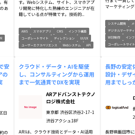
行まで一貫して
。有
す。Webシステム、サイト、スマホアプ
マーケティングを
のあ
リ開発に特化した熟練のエンジニアが在
籍している点が特徴です。技術的...
システム開発
メ
デジタルマーケティ
AWS
スマホアプリ
CMS
インフラ構築
WEB制作
インフ
PR
コーポレートサイト
ディレクション
UI/UX
コーポレートサイ
ユーザーエクスペリエンス
Webシステム
API
で安
クラウド・データ・AIを駆使
長野の安定
アの
し、コンサルティングから運用
設計・デザ
実
まで一気通貫でDXを実現
用までしっ
ARアドバンストテクノ
ロジ株式会社
東京都
渋谷区渋谷2-17-1
区日
2
渋谷アクシュ18F
ARIは、クラウド技術とデータ・AI活用
長野県飯田市に
約の