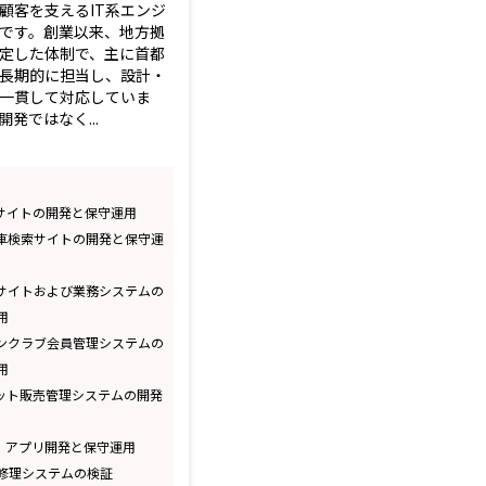
顧客を支えるIT系エンジ
です。創業以来、地方拠
定した体制で、主に首都
長期的に担当し、設計・
一貫して対応していま
発ではなく...
式サイトの開発と保守運用
古車検索サイトの開発と保守運
式サイトおよび業務システムの
用
ァンクラブ会員管理システムの
用
ケット販売管理システムの開発
S、アプリ開発と保守運用
張修理システムの検証