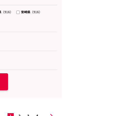
県
宮崎県
（916）
（916）
1
2
3
4
...