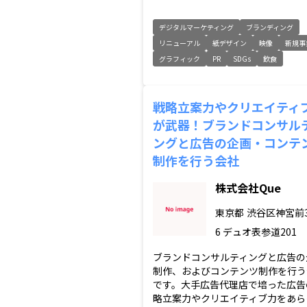
デジタルマーケティング
ブランディング
リニューアル
紙デザイン
映像
新規事
グラフィック
PR
SDGs
飲食
戦略立案力やクリエイティ
が武器！ブランドコンサル
ングと広告の企画・コンテ
制作を行う会社
株式会社Que
東京都
渋谷区神宮前3-
6 デュオ表参道201
ブランドコンサルティングと広告の
制作、およびコンテンツ制作を行う
です。大手広告代理店で培った広告
略立案力やクリエイティブ力をあら