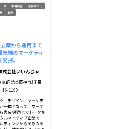
AI
市場調査
業務効率化
発
戦略
が立案から運用まで
最先端のマーケティ
を発揮。
株式会社いいんじゃ
東京都
渋谷区神南1丁目
−16-1103
グ、デザイン、マーケテ
が一体となって、マーケ
ら実装/運用までトータル
タルネイティブ企業で
ルティングから実際の実