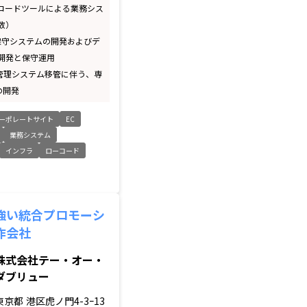
ーコードツールによる業務シス
数）
機保守システムの開発およびデ
開発と保守運用
件管理システム移管に伴う、専
の開発
ーポレートサイト
EC
業務システム
インフラ
ローコード
強い統合プロモーシ
作会社
株式会社テー・オー・
ダブリュー
東京都
港区虎ノ門4-3ｰ13