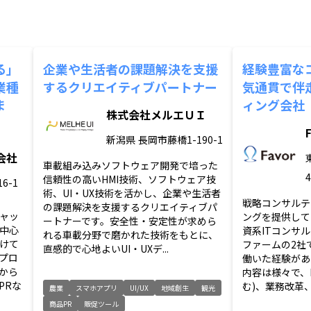
る」
企業や生活者の課題解決を支援
経験豊富な
業種
するクリエイティブパートナー
気通貫で伴
ま
ィング会社
株式会社メルエＵＩ
新潟県
長岡市藤橋1-190-1
式会社
車載組み込みソフトウェア開発で培った
信頼性の高いHMI技術、ソフトウェア技
6-1
術、UI・UX技術を活かし、企業や生活者
戦略コンサルテ
の課題解決を支援するクリエイティブパ
ャッ
ングを提供して
ートナーです。安全性・安定性が求めら
中心
資系ITコンサ
れる車載分野で磨かれた技術をもとに、
けて
ファームの2社
直感的で心地よいUI・UXデ...
プロ
働いた経験があ
から
内容は様々で、D
PRな
む)、業務改革、
農業
スマホアプリ
UI/UX
地域創生
観光
商品PR
販促ツール