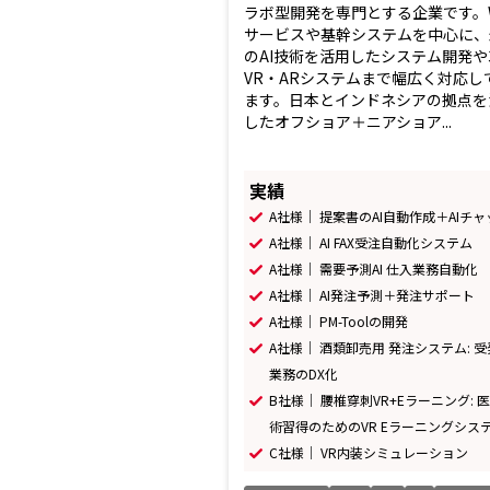
ラボ型開発を専門とする企業です。
サービスや基幹システムを中心に、
のAI技術を活用したシステム開発や
VR・ARシステムまで幅広く対応し
ます。日本とインドネシアの拠点を
したオフショア＋ニアショア...
実績
A社様｜ 提案書のAI自動作成＋AIチャ
A社様｜ AI FAX受注自動化システム
A社様｜ 需要予測AI 仕入業務自動化
A社様｜ AI発注予測＋発注サポート
A社様｜ PM-Toolの開発
A社様｜ 酒類卸売用 発注システム: 
業務のDX化
B社様｜ 腰椎穿刺VR+Eラーニング: 
術習得のためのVR Eラーニングシス
C社様｜ VR内装シミュレーション