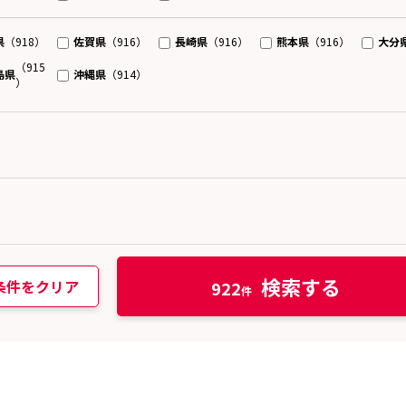
県
佐賀県
長崎県
熊本県
大分
（918）
（916）
（916）
（916）
（915
島県
沖縄県
（914）
）
検索する
条件をクリア
922