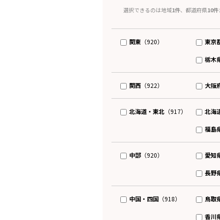
選択できるのは地域
1件
、都道府県
10件
関東
東京
（920）
栃木
関西
大阪
（922）
北海道・東北
北海
（917）
福島
中部
愛知
（920）
長野
中国・四国
鳥取
（918）
香川