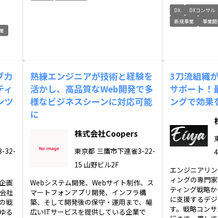
DX
DXコンサル
新規事業
事業開
業
ブ力
熟練エンジニアが技術と経験を
3刀流組織
ティ
活かし、高品質なWeb開発で多
サポート！
ンツ
様なビジネスシーンに対応可能
ングで効果
に
株式会社Coopers
32-
東京都
三鷹市下連雀3-22-
4
15 山野ビル2F
エンジニアリン
ィングの専門家
企画
Webシステム開発、Webサイト制作、ス
ティング戦略か
会社
マートフォンアプリ開発、インフラ構
に支援するデジ
の戦
築、そして開発後の保守・運用まで、幅
す。戦略コンサ
ゆる
広いITサービスを提供している企業で