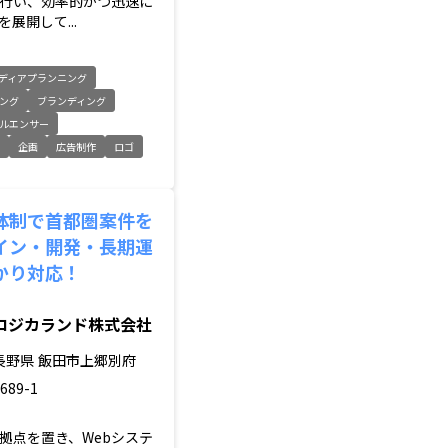
行い、効率的かつ迅速に
展開して...
ディアプランニング
ング
ブランディング
ルエンサー
ト
企画
広告制作
ロゴ
体制で首都圏案件を
イン・開発・長期運
かり対応！
ロジカランド株式会社
長野県
飯田市上郷別府
689-1
拠点を置き、Webシステ