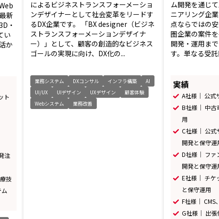
によるビジネストランスフォーメーショ
ム開発を通じて
Web
ンデザイナーとして社会変革をリードす
ニアリング企業
最新
るDX企業です。 「BX designer（ビジネ
点ならではの安
3D・
ストランスフォーメーションデザイナ
圏企業の案件を
てい
ー）」として、顧客の創造的なビジネス
開発・運用まで
活か
ゴールの実現に向け、DX化の...
す。単なる受託開
業務システム
DXコンサル
インフラ構築
AI
実績
UI/UX
UIデザイン
UXデザイン
顧客体験
A社様｜ 公
ット
Webシステム
業務改善
B社様｜ 中
用
C社様｜ 公
開発と保守運
D社様｜ フ
受発注
開発と保守運
E社様｜ チ
医療技
と保守運用
テム
F社様｜ CM
G社様｜ 出