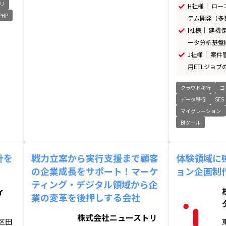
プリ
H社様｜ ロ
PHP
テム開発（多
I社様｜ 建
ータ分析基盤
J社様｜ 案
用ETLジョブ
クラウド移行
コ
データ移行
SES
マイグレーション
BIツール
計を
戦力立案から実行支援まで顧客
体験領域に
の企業成長をサポート！マーケ
ョン企画制
ティング・デジタル領域から企
ィ
業の変革を後押しする会社
株式会社ニューストリ
区田