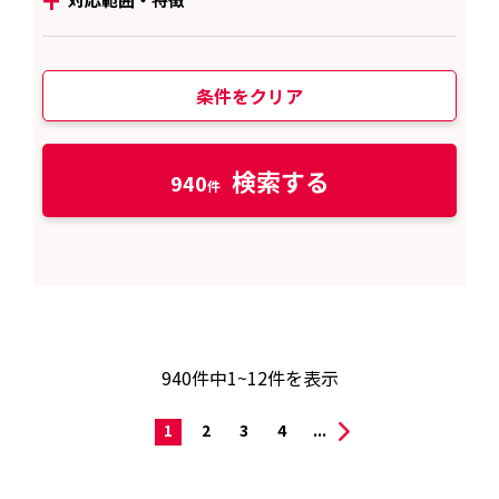
条件をクリア
検索する
940
940
件中
1~12
件を表示
1
2
3
4
...