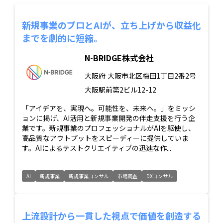
新規事業のプロとAIが、立ち上げから収益化
までを劇的に短縮。
N-BRIDGE株式会社
大阪府
大阪市北区梅田1丁目2番2号
大阪駅前第2ビル12-12
「アイデアを、実現へ。可能性を、未来へ。」をミッシ
ョンに掲げ、AI活用と新規事業開発の伴走支援を行う企
業です。新規事業のプロフェッショナルがAIを駆使し、
高品質なアウトプットをスピーディーに提供していま
す。AIによるテストクリエイティブの迅速な作...
AI
新規事業
新規事業コンサル
市場調査
DXコンサル
上流設計から一貫した視点で価値を創造する