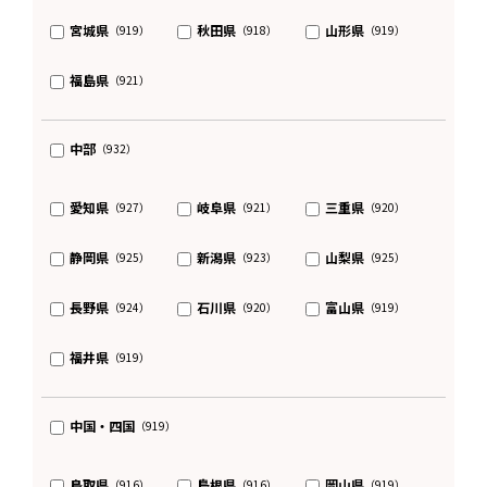
宮城県
秋田県
山形県
（919）
（918）
（919）
福島県
（921）
中部
（932）
愛知県
岐阜県
三重県
（927）
（921）
（920）
静岡県
新潟県
山梨県
（925）
（923）
（925）
長野県
石川県
富山県
（924）
（920）
（919）
福井県
（919）
中国・四国
（919）
鳥取県
島根県
岡山県
（916）
（916）
（919）