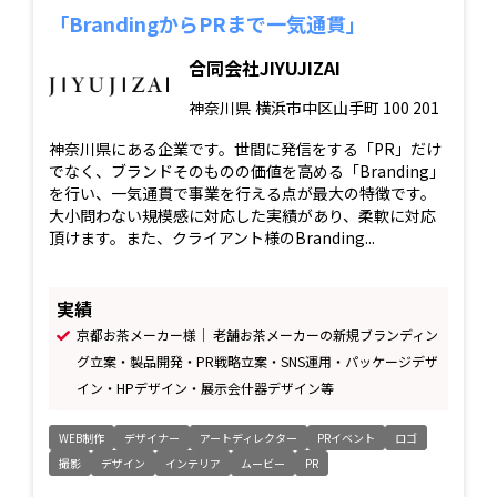
「BrandingからPRまで一気通貫」
合同会社JIYUJIZAI
神奈川県
横浜市中区山手町 100 201
神奈川県にある企業です。世間に発信をする「PR」だけ
でなく、ブランドそのものの価値を高める「Branding」
を行い、一気通貫で事業を行える点が最大の特徴です。
大小問わない規模感に対応した実績があり、柔軟に対応
頂けます。また、クライアント様のBranding...
実績
京都お茶メーカー様｜ 老舗お茶メーカーの新規ブランディン
グ立案・製品開発・PR戦略立案・SNS運用・パッケージデザ
イン・HPデザイン・展示会什器デザイン等
WEB制作
デザイナー
アートディレクター
PRイベント
ロゴ
撮影
デザイン
インテリア
ムービー
PR