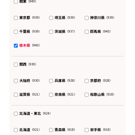
関東
（940）
東京都
埼玉県
神奈川県
（939）
（939）
（939）
千葉県
茨城県
群馬県
（939）
（937）
（940）
栃木県
（940）
関西
（930）
大阪府
兵庫県
京都府
（930）
（928）
（928）
滋賀県
奈良県
和歌山県
（921）
（921）
（918）
北海道・東北
（924）
北海道
青森県
岩手県
（921）
（918）
（918）