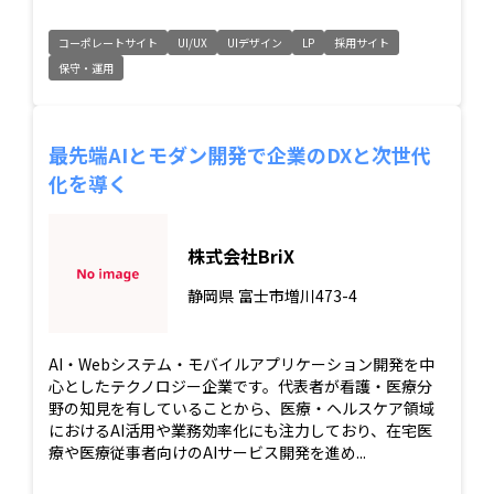
コーポレートサイト
UI/UX
UIデザイン
LP
採用サイト
保守・運用
最先端AIとモダン開発で企業のDXと次世代
化を導く
株式会社BriX
静岡県
富士市増川473-4
AI・Webシステム・モバイルアプリケーション開発を中
心としたテクノロジー企業です。代表者が看護・医療分
野の知見を有していることから、医療・ヘルスケア領域
におけるAI活用や業務効率化にも注力しており、在宅医
療や医療従事者向けのAIサービス開発を進め...