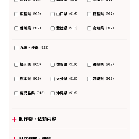
広島県
山口県
徳島県
（919）
（916）
（917）
香川県
愛媛県
高知県
（917）
（917）
（917）
九州・沖縄
（923）
福岡県
佐賀県
長崎県
（923）
（919）
（919）
熊本県
大分県
宮崎県
（919）
（918）
（918）
鹿児島県
沖縄県
（918）
（916）
+
制作物・依頼内容
+
対応範囲・特徴