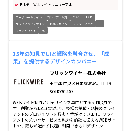
F社様｜ Webサイトリニューアル
コーポレートサイト
コンセプト設計
CI/VI
UI/UX
グラフィックデザイン
広告デザイン
ブランディング
LP
ブランドサイト
EC
15年の知見でUIと戦略を融合させ、「成
果」を提供するデザインカンパニー
フリックワイヤー株式会社
東京都
中央区日本橋富沢町11-19
SOHO30 407
WEBサイト制作とUIデザインを専門とする制作会社で
す。創業から15年にわたり、多様な業種・規模のクライ
アントのプロジェクトを数多く手がけています。クライ
アントの想いやサービスの魅力を的確に伝えるWEBサイ
トや、誰もが迷わず快適に利用できるUIデザイン...