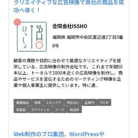
クリエイティブな広告映像で貴社の商品を成
功へ導く！
合同会社ISSHO
福岡県
福岡市中央区渡辺通2丁目3番
8号
顧客の課題や目的に合わせて最適なクリエイティブを提
供している、広告映像の制作会社です。 これまで年間50
本以上、トータルで1000本近くの広告映像を制作し、商
品やサービスを宣伝するためのマーケティング映像を企
業や個人事業主に提供しています。特に通...
健康食品
保険
スキンケア
学校法人
企業PV
TVCM
医薬品
サプリメント
フード
自治体
Web制作のプロ集団。WordPressや