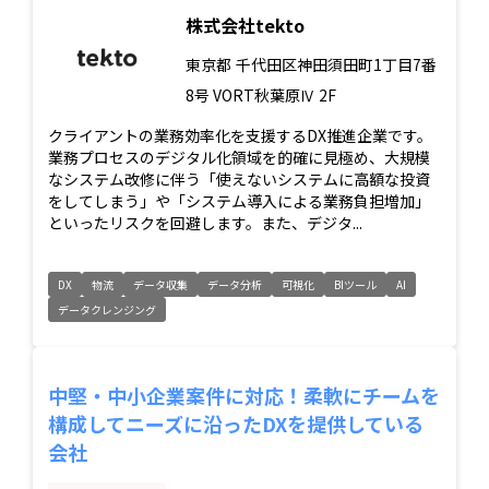
株式会社tekto
東京都
千代田区神田須田町1丁目7番
8号 VORT秋葉原Ⅳ 2F
クライアントの業務効率化を支援するDX推進企業です。
業務プロセスのデジタル化領域を的確に見極め、大規模
なシステム改修に伴う「使えないシステムに高額な投資
をしてしまう」や「システム導入による業務負担増加」
といったリスクを回避します。また、デジタ...
DX
物流
データ収集
データ分析
可視化
BIツール
AI
データクレンジング
中堅‧中小企業案件に対応！柔軟にチームを
構成してニーズに沿ったDXを提供している
会社