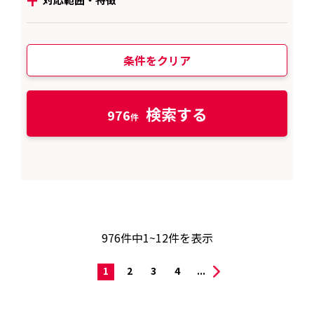
条件をクリア
検索する
976
976
件中
1~12
件を表示
1
2
3
4
...