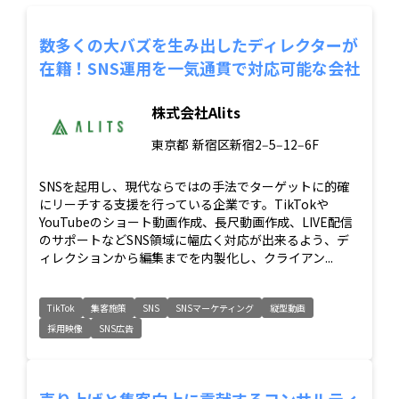
数多くの大バズを生み出したディレクターが
在籍！SNS運用を一気通貫で対応可能な会社
株式会社Alits
東京都
新宿区新宿2‒5‒12‒6F
SNSを起用し、現代ならではの手法でターゲットに的確
にリーチする支援を行っている企業です。TikTokや
YouTubeのショート動画作成、長尺動画作成、LIVE配信
のサポートなどSNS領域に幅広く対応が出来るよう、デ
ィレクションから編集までを内製化し、クライアン...
TikTok
集客施策
SNS
SNSマーケティング
縦型動画
採用映像
SNS広告
売り上げと集客向上に貢献するコンサルティ