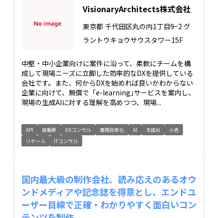
VisionaryArchitects株式会社
東京都
千代田区丸の内1丁目9−2 グ
ラントウキョウサウスタワー15F
中堅‧中小企業向けに案件に沿って、柔軟にチームを構
成して現場ニーズに立脚した効率的なDXを提供している
会社です。また、何からDXを始めれば良いかわからない
企業に向けて、無償で「e-learning｣サービスを案内し、
現場の生成AIに対する理解を高めつつ、現場...
API
自動車
DXコンサル
業務効率化
AI
生成AI
小売
リテール
ITコンサル
国内最大級の制作会社。読み応えのあるオウ
ンドメディアや記念誌を得意とし、エンドユ
ーザー目線で正確・わかりやすく面白いコン
テンツを制作。