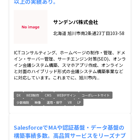
以上の実績あり。
サンデンパ株式会社
北海道
旭川市南2条通23丁目103-58
ICTコンサルティング、ホームページの制作・管理、ドメ
イン・サーバー管理、サーチエンジン対策(SEO)、オンラ
イン会議システム構築、スマホアプリ作成、オンライン
と対面のハイブリッド形式の会議システム構築事業など
に対応しています。これまでに、旭川市内...
DX
WEB制作
CMS
WEBデザイン
コーポレートサイト
少数精鋭
映像
運用・保守
VR
LP
SalesforceでMAや認証基盤・データ基盤の
構築事績多数。高品質サービスをリーズナブ