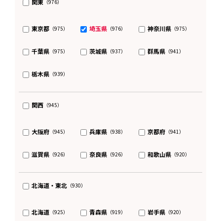
関東
（976）
東京都
埼玉県
神奈川県
（975）
（976）
（975）
千葉県
茨城県
群馬県
（975）
（937）
（941）
栃木県
（939）
関西
（945）
大阪府
兵庫県
京都府
（945）
（938）
（941）
滋賀県
奈良県
和歌山県
（926）
（926）
（920）
北海道・東北
（930）
北海道
青森県
岩手県
（925）
（919）
（920）