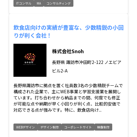
ITコンサル
MA
コンサルティング
飲食店向けの実績が豊富な、少数精鋭の小回
りが利く会社！
株式会社Snoh
長野県
諏訪市沖田町2-122 ノエビア
ビル2-A
長野県諏訪市に拠点を置く社員数3名の少数精鋭チームで
構成された企業で、主にWEB事業と学習支援業を展開し
ています。打ち合わせから納品までの間、何度でも修正
が可能な点や納期が早く小回りが利く点、比較的安価で
対応できる点が強みです。特に、飲食店向け...
WEBデザイン
デザイン制作
コーポレートサイト
映像制作