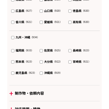
広島県
山口県
徳島県
（927）
（920）
（920）
香川県
愛媛県
高知県
（921）
（921）
（920）
九州・沖縄
（934）
福岡県
佐賀県
長崎県
（933）
（925）
（923）
熊本県
大分県
宮崎県
（923）
（922）
（921）
鹿児島県
沖縄県
（923）
（919）
+
制作物・依頼内容
+
対応範囲・特徴