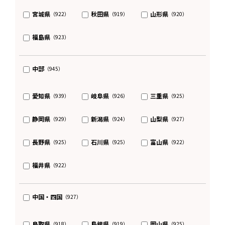
宮城県
秋田県
山形県
（922）
（919）
（920）
福島県
（923）
中部
（945）
愛知県
岐阜県
三重県
（939）
（926）
（925）
静岡県
新潟県
山梨県
（929）
（924）
（927）
長野県
石川県
富山県
（925）
（925）
（922）
福井県
（922）
中国・四国
（927）
鳥取県
島根県
岡山県
（918）
（919）
（925）