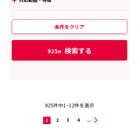
条件をクリア
検索する
925
925
件中
1~12
件を表示
1
2
3
4
...