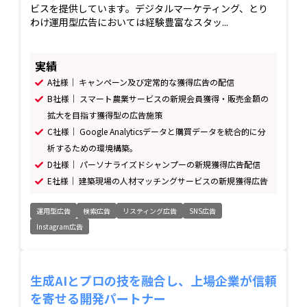
ビスを提供しています。デジタルマーケティング、とり
わけ運用型広告においては経験豊富なスタッ...
実績
A社様｜ キャンペーン及び定常的な獲得広告の配信
B社様｜ スマート農業サービスの新規会員獲得・販売金額の
拡大を目指す獲得型の広告施策
C社様｜ Google Analyticsデータと購買データを統合的に分
析するための環境構築。
D社様｜ パーソナライズドシャンプーの新規獲得広告配信
E社様｜ 建築現場の人材マッチングサービスの新規獲得広告
運用型広告
検索広告
リスティング広告
SNS広告
Instagram広告
生成AIとプロの技を融合し、上場企業が信頼
を寄せる開発パートナー