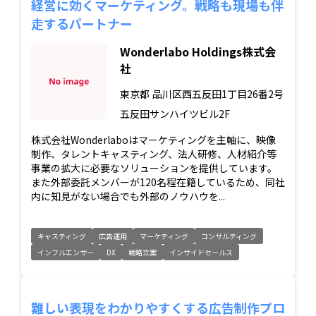
経営に効くマーケティング。戦略も現場も伴
走するパートナー
Wonderlabo Holdings株式会
社
東京都
品川区西五反田1丁目26番2号
五反田サンハイツビル2F
株式会社Wonderlaboはマーケティングを主軸に、映像
制作、タレントキャスティング、法人研修、人材紹介等
事業の拡大に必要なソリューションを提供しています。
また外部委託メンバーが120名程在籍しているため、同社
内に知見がない場合でも外部のノウハウを...
キャスティング
広告運用
マーケティング
コンサルティング
インフルエンサー
DX
戦略立案
インサイドセールス
難しい表現をわかりやすくする広告制作プロ