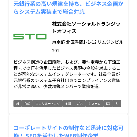
元銀行系の高い規律を持ち、ビジネス企画か
らシステム実装まで総合対応
株式会社ソーシャルトランジッ
トオフィス
東京都
北区浮間1-1-12 リムジンビル
201
ビジネス創造の企画段階、および、要件定義から下流工
程までのITを活用したビジネス実現の全般を対応するこ
とが可能なシステムインテグレーターです。社員全員が
元銀行系のシステム子会社出身でコンプライアンス意識
が非常に高い、少数精鋭メンバーで業務を遂...
AI
PoC
コンサルティング
金融
ガス
システム
DX
BI
コーポレートサイトの制作など迅速に対応可
能！ SEOを活かしたWEB制作企業