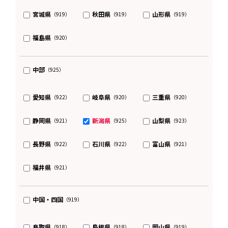
宮城県
秋田県
山形県
（919）
（919）
（919）
福島県
（920）
中部
（925）
愛知県
岐阜県
三重県
（922）
（920）
（920）
静岡県
新潟県
山梨県
（921）
（925）
（923）
長野県
石川県
富山県
（922）
（922）
（921）
福井県
（921）
中国・四国
（919）
鳥取県
島根県
岡山県
（918）
（918）
（919）