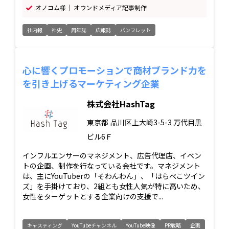
オノコム様｜ オウンドメディア記事制作
社内報
社史
周年誌
広報誌
パンフレット
心に響くプロモーションで商材ブランド力を
を引き上げるマーケティング企業
株式会社HashTag
東京都
品川区上大崎3-5-3 万代目黒
ビル6Ｆ
インフルエンサーのマネジメント、広告代理店、イベン
トの企画、制作を行なっている会社です。マネジメント
は、主にYouTuberの「そわんわん」、「はらぺこツイン
ズ」を手掛けており、2組とも女性人気が特に高いため、
女性をターゲットとする企業向けの支援で...
キャスティング
YouTubeチャンネル
YouTube映像
PR戦略
企画