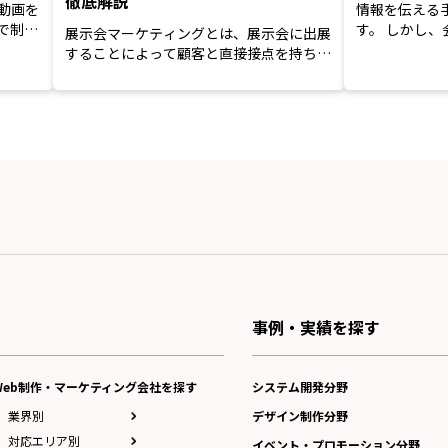
徹底解説
動画を
情報を伝える
で制作
す。 しかし、会報誌の制作を依頼する際
展示会マーケティングとは、展示会に出展
には次のように
することによって顧客と直接接点を持ち、
新規商談を獲得する機会を...
事例・実績を探す
Web制作・マーケティング会社を探す
システム開発分野
業界別
デザイン制作分野
対応エリア別
イベント・プロモーション分野