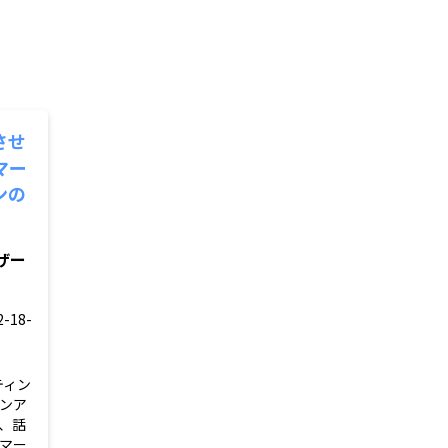
させ
マー
ンの
ザー
18-
ティン
ンア
、話
マー