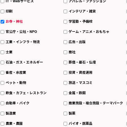
IT・Webサービス
アパレル・ファッション
印刷
インテリア・雑貨
お寺・神社
学習塾・予備校
官公庁・公社・NPO
ゲーム・アニメ・おもちゃ
工業・インフラ・物流
広告・出版
士業
商社
石油・ガス・エネルギー
葬儀・墓石・仏壇
畜産・水産業
投資・資産運用
ペット・動物
放送・マスコミ
飲食・カフェ・レストラン
金属・鉄鋼
自動車・バイク
商業施設・複合施設・テーマパーク
製造業
製薬
農業・農園
バイオ・医薬品