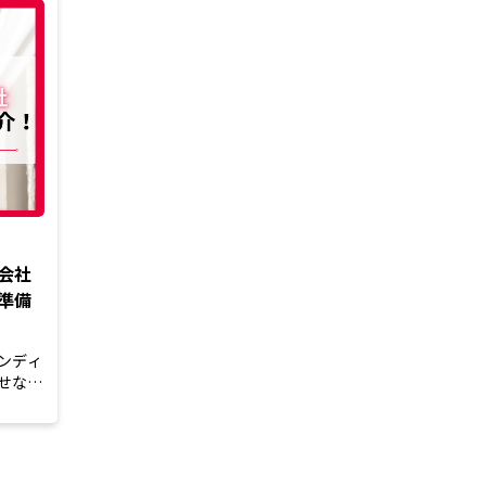
会社
準備
ンディ
せない