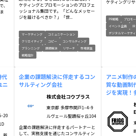
ケティングリサー
ケティングとプロモーションのプロフェ
で、
ッショナル集団です。「どんなメッセー
ま
ジを届けるべきか？」「世...
PR戦略
プロモ
イベント企画
IR
デジタルマーケティ
マーケティング
コミュニケーション
クリエイティブ
コピー
コンサルティング
プランニング
課題解決
リサーチ
市場調査
戦略設計
時代
企業の課題解決に伴走するコン
アニメ制作
ユニ
サルティング会社
質な動画制
ジを実現！
株式会社コウプラス
東京都
多摩市関戸1–4-9
-20
ルヴェール聖蹟桜ヶ丘104
1D
企業の課題解決に伴走するパートナーと
して、実務支援を通じたコンサルティン
、新