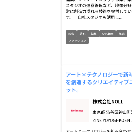
スタジオの運営管理など、映像分野
常に創造力溢れる技術を提供してい
す。 自社スタジオも活用し...
映像
撮影
編集
SNS動画
美容
ファッション
アート×テクノロジーで新
を創造するクリエイティブ
ット。
株式会社NOLL
東京都
渋谷区神山町5
ZINE YOYOGI-KOEN 
アートとテクノロジーを組み合わせ