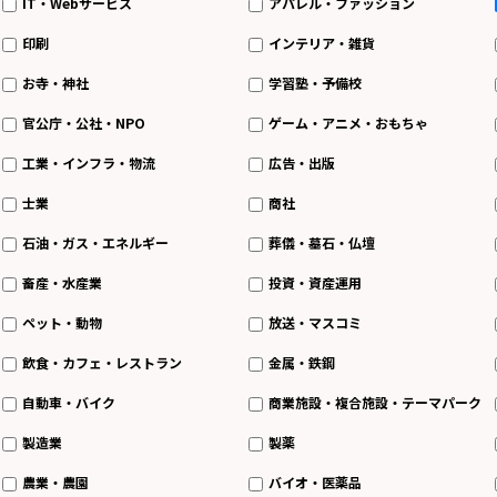
IT・Webサービス
アパレル・ファッション
印刷
インテリア・雑貨
お寺・神社
学習塾・予備校
官公庁・公社・NPO
ゲーム・アニメ・おもちゃ
工業・インフラ・物流
広告・出版
士業
商社
石油・ガス・エネルギー
葬儀・墓石・仏壇
畜産・水産業
投資・資産運用
ペット・動物
放送・マスコミ
飲食・カフェ・レストラン
金属・鉄鋼
自動車・バイク
商業施設・複合施設・テーマパーク
製造業
製薬
農業・農園
バイオ・医薬品