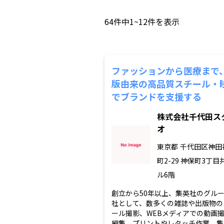
64
件中
1~12
件を表示
ファッションから医療まで
版由来の高品質スチール・
でブランドを支援する
株式会社千代田ス
オ
東京都
千代田区神田
町2-29 神保町3丁目
ル6階
創立から50年以上、集英社のグル
社として、数多くの雑誌や出版物の
ール撮影、WEBメディアでの動画
編集、プリントやレタッチ作業、集