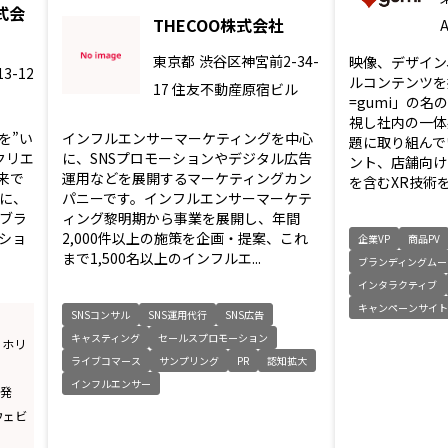
式会
THECOO株式会社
東京都
渋谷区神宮前2-34-
映像、デザイン
3-12
ルコンテンツを
17 住友不動産原宿ビル
=gumi」の
視し社内の一体
を”い
インフルエンサーマーケティングを中心
題に取り組んで
クリエ
に、SNSプロモーションやデジタル広告
ント、店舗向け
来で
運用などを展開するマーケティングカン
を含むXR技術を
ドに、
パニーです。インフルエンサーマーケテ
ブラ
ィング黎明期から事業を展開し、年間
ショ
2,000件以上の施策を企画・提案、これ
企業VP
商品PV
まで1,500名以上のインフルエ...
ブランディングムー
インタラクティブ
キャンペーンサイ
SNSコンサル
SNS運用代行
SNS広告
キャスティング
セールスプロモーション
｜ ホリ
ライブコマース
サンプリング
PR
認知拡大
インフルエンサー
開発
ウェビ