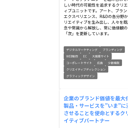
しい時代の可能性を追求するクリエ
ィブユニットです。アート、ブラン
エクスペリエンス、R&Dの各分野
リエイティブを生み出し、人々を既
念や常識から解放し、常に価値観の
「次」を更新しています。
デジタルマーケティング
ブランディング
WEB制作
EC
大規模サイト
コーポレートサイト
広告
少数精鋭
クリエイティブディレクション
グラフィックデザイン
企業のブランド価値を最大
製品・サービスを”いま”に
させることを使命とするク
イティブパートナー