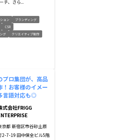
チ、さら...
ーション
ブランディング
CSR
ング
クリエイティブ制作
のプロ集団が、高品
作！お客様のイメー
多言語対応も◎
株式会社FRIGG
ENTERPRISE
東京都
新宿区市谷砂土原
町2-7-19 田中保全ビル5階