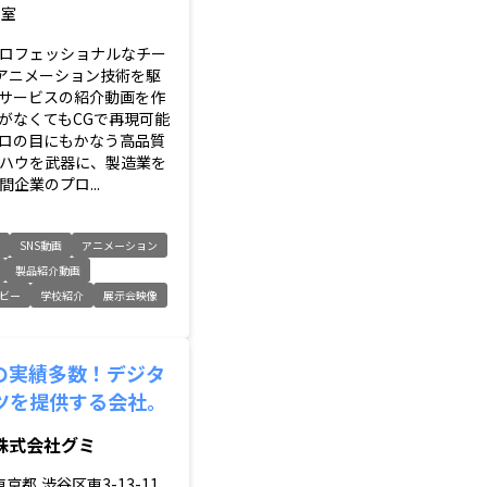
E室
ロフェッショナルなチー
やアニメーション技術を駆
サービスの紹介動画を作
がなくてもCGで再現可能
ロの目にもかなう高品質
ハウを武器に、製造業を
企業のプロ...
像
SNS動画
アニメーション
製品紹介動画
ビー
学校紹介
展示会映像
の実績多数！デジタ
ツを提供する会社。
株式会社グミ
東京都
渋谷区東3-13-11