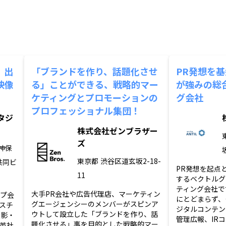
、出
「ブランドを作り、話題化させ
PR発想を
映像
る」ことができる、戦略的マー
が強みの総
ケティングとプロモーションの
グ会社
プロフェッショナル集団！
タジ
株式会社ゼンブラザー
ズ
神保
東京都
渋谷区道玄坂2-18-
共同ビ
PR発想を起点
11
するベクトルグ
ティング会社で
大手PR会社や広告代理店、マーケティン
ープ会
にとどまらず、
グエージェンシーのメンバーがスピンア
スチ
ジタルコンテン
ウトして設立した「ブランドを作り、話
撮影・
管理広報、IR
題化させる」事を目的とした戦略的マー
英社