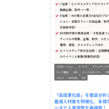
C社様｜ ビジネスメディアのクライ
動画企画、制作→一例
D社様｜ AIの導入支援/DX会社のプロ
ション・全国タクシー広告企画、制作
末放映予定）
BOB制作実行委員会様｜ 大型音楽フ
ティバルの発案、企画、制作、スポ
獲得、運営、キャスティングほか
エイジメディア株式会社様｜ 全国開
かけイベント創業(事業売却済)
プロモーション
イベント
ブランディング
ライブ配信
SNS
インフルエンサー
PR
フェス
YouTube
CM
「高成果社員」を徹底分析
最適人材像を明確化。多様
ータで人事施策を再構築！