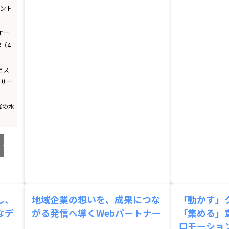
アント
モー
（4
ェス
ンサー
催の水
し、
地域企業の想いを、成果につな
「動かす」
なデ
がる発信へ導くWebパートナー
「集める」
ロモーショ