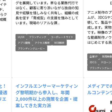
グを展開しています。単なる業務代行で
イテ
はなく、顧客に寄り添いながら独自の知
ド、
アニメ制作のプ
見や経験を惜しみなく共有し、組織の成
からク
ムが、3DCG
長を促す「育成型」の支援を強みとして
成概
使して、製品や
います。現場のリアルな課...
成します。実物
です。映像のプ
な動画制作ノウ
UI/UX
ブランディング
コーポレートサイト
はじめとする民間
アプリ開発
アクセス解析
WEB解析
ブランディングムービー
企業VP
採用映
3DCG
ドローン
ブランディングムー
化！
インフルエンサーマーケティン
メディアで
浸透
グ黎明期から参入し、年間
ルコンテン
リエ
2,000件以上の施策を企画・提
案してきた実力派