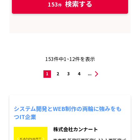
検索する
153
153
件中
1~12
件を表示
1
2
3
4
...
システム開発とWEB制作の両輪に強みをも
つIT企業
株式会社カンナート