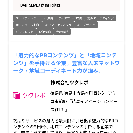
DARTSLIVE3 商品PR動画
マーケティング
SNS広告
ディスプレイ広告
動画マーケティング
ホームページ制作
WEBマーケティング
WEBデザイン
パンフレット
映像制作
少数精鋭
「魅力的なPRコンテンツ」と「地域コンテ
ンツ」を手掛ける企業。豊富な人的ネットワ
ーク・地域コーディネート力が強み。
株式会社ツクレボ
徳島県
徳島市寺島本町西1-5 アミ
コ東館9F『徳島イノベーションベー
ス(TIB)』
商品やサービスの魅力を最大限に引き出す魅力的なPRコ
ンテンツの制作や、地域コンテンツの手掛ける企業で
す。交流会を主催しており、豊富な人的ネットワークや