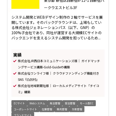
東京都
新宿区西新宿6-12-1 西新宿パ
ークウエストビル3F
システム開発とWEBデザイン制作の２軸でサービスを展
開しています。そのバックグラウンドは、上場もしてい
る株式会社ジェネレーションパス（以下、GNP）の
100%子会社であり、同社が運営する大規模ECサイトの
バックエンドを支えるシステム開発を担っているため...
実績
株式会社JR西日本コミュニケーションズ様｜ ガイドマッチ
ングサービス構築-Gold-Guideの構築
株式会社ワンライフ様｜ クラウドファンディング機能付き
SNS『凸凹村』
株式会社地域新聞社様｜ ローカルメディアサイト「チイコ
ミ」構築
ECサイト
Webシステム
発注管理
受注管理
モール型EC
コーポレートサイト
在庫管理
販売管理
生産管理
ブランドサイト