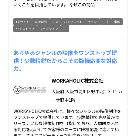
いくことを目指しています。 なぜこの商品...
ECサイト
WEB制作
広告
パンフレット
チラシ
ロゴ
撮影
ワンストップ
ファッション
CI
あらゆるジャンルの映像をワンストップ提
供！少数精鋭だからこその臨機応変な対応
力。
WORKAHOLIC株式会社
大阪府
大阪市淀川区野中北1-3-11 カ
ーサ野中1階
WORKAHOLIC株式会社は、様々なジャンルの映像制作を
ワンストップで提供しています。少数精鋭で高品質かつ
リーズナブルな映像制作を目指しており、人間味あふれ
る対応を心がけてお客様のニーズに臨機応変に応えてい
ます。さらにスピーディーな対応を心掛け、広...