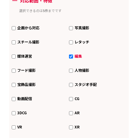
ー
対応範囲・特徴
選択できるのは
5件
までです
企画から対応
写真撮影
スチール撮影
レタッチ
媒体運営
編集
フード撮影
人物撮影
宝飾品撮影
スタジオ手配
動画配信
CG
3DCG
AR
VR
XR