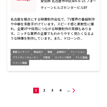
愛知県
名古屋市中区栄4-6-15 フォー
ティーンヒルズセンタービル8F
名古屋を拠点にする映像制作会社で、TV業界の番組制作
や中継を多数手がけています。スピード感と柔軟性に優
れ、企業VPや採用につながる映像制作の実績もありま
す。ニッチな業界の企業でもわかりやすく見たくなるよ
うな映像を制作しています。また、ドローンの...
動画コンテンツ
商品紹介
動画
企業紹介
ナレーション
ブランディングムービー
生配信
コンテンツ制作
テレビ番組
イメージ動画
1
2
3
4
...