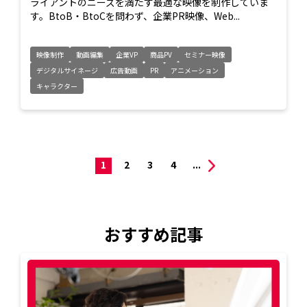
ライアントのニーズを満たす最適な映像を制作していま
す。BtoB・BtoCを問わず、企業PR映像、Web...
映像制作
動画編集
企業VP
商品PV
セミナー映像
デジタルサイネージ
広告動画
PR
アニメーション
キャラクター
1
2
3
4
...
おすすめ記事