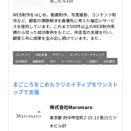
京二ビル310
WEB制作をはじめ、動画制作、写真撮影、コンテンツ制
作など、顧客の課題解決を最優先に考えた幅広いサービ
スを提供しています。これまで500件以上のWEB制作実
績から培った成功事例をもとに、伴走型の支援を行い、
顧客と共に成果を生み出し続けています。また...
コンテンツ
伴走支援
デザイン
コンテンツマーケティング
WEB制作
動画制作
SEO
マーケティング
二次請け
会社案内
まごころをこめたクリエイティブをワンスト
ップで支援
株式会社Maromaro
東京都
府中市宮町2-15-13 第15三ツ
木ビル8F