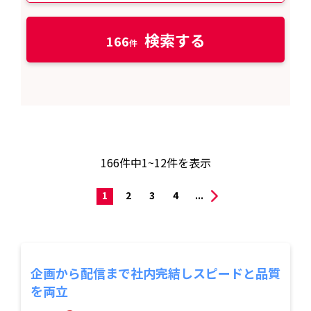
検索する
166
166
件中
1~12
件を表示
1
2
3
4
...
企画から配信まで社内完結しスピードと品質
を両立