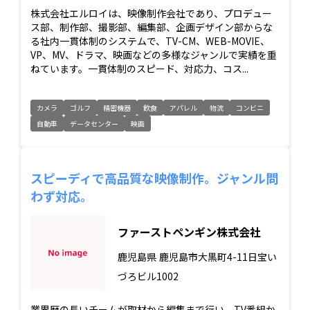
株式会社エルロイは、映像制作会社であり、プロデュー
ス部、制作部、撮影部、編集部、企画デザイン部からな
る社内一貫体制のシステムで、TV-CM、WEB-MOVIE、
VP、MV、ドラマ、映画などの多様なジャンルで実績を重
ねています。一貫体制のスピード、対応力、コス...
カメラ
ゴルフ
精密機器
飲食
アパレル
物流
コンビニ
自動車
データセンター
映画
スピーディで高品質な映像制作。ジャンル問
わず対応。
ファーストペンギン株式会社
鹿児島県
鹿児島市大黒町4-11日宝い
づろビル1002
業界歴の長いチームが取材から編集まで行い、TV番組か