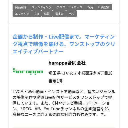
商品紹介
ブランディング
デジタルサイネージ
採用
社員教育
エフェクト
CM
病院
講演会
学校
企画から制作・Live配信まで。マーケティン
グ視点で映像を届ける、ワンストップのクリ
エイティブパートナー
harappa合同会社
埼玉県
さいたま市桜区栄和4丁目18
番地1号
TVCM・Web動画・インストア動画など、幅広いジャンル
の映像制作や動画Live配信サービスをワンストップで提
供しています。また、CMやテレビ番組、アニメーショ
ン、3DCG、VR、YouTubeチャンネルの企画運営など、
多様なニーズに応える柔軟な対応力も強みです。さ...