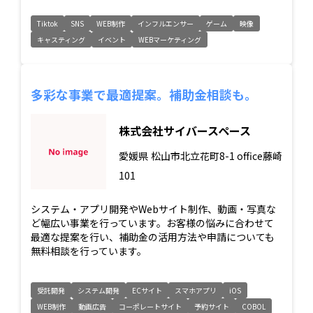
Tiktok
SNS
WEB制作
インフルエンサー
ゲーム
映像
キャスティング
イベント
WEBマーケティング
多彩な事業で最適提案。補助金相談も。
株式会社サイバースペース
愛媛県
松山市北立花町8-1 office藤崎
101
システム・アプリ開発やWebサイト制作、動画・写真な
ど幅広い事業を行っています。お客様の悩みに合わせて
最適な提案を行い、補助金の活用方法や申請についても
無料相談を行っています。
受託開発
システム開発
ECサイト
スマホアプリ
iOS
WEB制作
動画広告
コーポレートサイト
予約サイト
COBOL