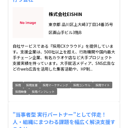
株式会社EISHIN
東京都
品川区上大崎3丁目14番35号
区画山手ビル3階B
自社サービスである『採用CXクラウド』を提供していま
す。支援企業は、500社以上を超え、行政機関や国内最大
手チェーン企業、有名カラオケ店など大手プロジェクト
支援実績を持っています。大手就活メディア、SNS広告な
どのweb広告を活用した集客活動や、HP制...
採用
採用支援
採用マーケティング
採用コンサル
採用サイト
採用映像
採用パンフレット
”当事者型 実行パートナー”として伴走！
人・組織にまつわる課題を幅広く解決支援す