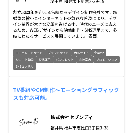
埼玉県
和光市下新倉2-39-19
創立50周年を迎える伝統あるデザイン制作会社です。紙
媒体の縮小とインターネットの急速な普及により、デザ
イン業界が大きな変革を遂げる中、時代のニーズに応え
るため、WEBデザインから映像制作・SNS運用まで、多
岐にわたるサービスを展開しています。 表面...
コーポレートサイト
ブランドサイト
商品サイト
企業VP
ショート動画
SNS運用
パンフレット
会社案内
プロモーション
SNSコンサル
TV番組やCM制作～モーショングラフィック
スも対応可能。
株式会社セブンディ
福井県
福井市志比口3丁目3-38