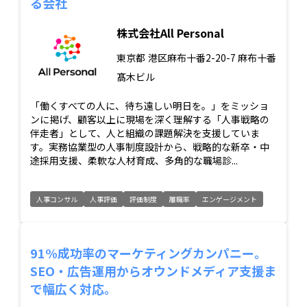
る会社
株式会社All Personal
東京都
港区麻布十番2-20-7 麻布十番
髙木ビル
「働くすべての人に、待ち遠しい明日を。」をミッショ
ンに掲げ、顧客以上に現場を深く理解する「人事戦略の
伴走者」として、人と組織の課題解決を支援していま
す。実務協業型の人事制度設計から、戦略的な新卒・中
途採用支援、柔軟な人材育成、多角的な職場診...
人事コンサル
人事評価
評価制度
離職率
エンゲージメント
91%成功率のマーケティングカンパニー。
SEO・広告運用からオウンドメディア支援ま
で幅広く対応。