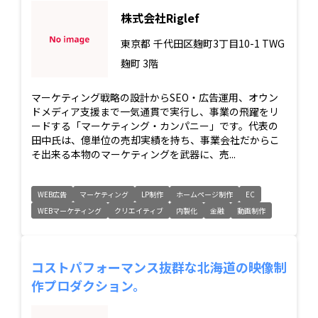
株式会社Riglef
東京都
千代田区麹町3丁目10-1 TWG
麹町 3階
マーケティング戦略の設計からSEO・広告運用、オウン
ドメディア支援まで一気通貫で実行し、事業の飛躍をリ
ードする「マーケティング・カンパニー」です。代表の
田中氏は、億単位の売却実績を持ち、事業会社だからこ
そ出来る本物のマーケティングを武器に、売...
WEB広告
マーケティング
LP制作
ホームページ制作
EC
WEBマーケティング
クリエイティブ
内製化
金融
動画制作
コストパフォーマンス抜群な北海道の映像制
作プロダクション。