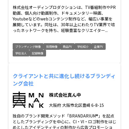
株式会社オーディンプロダクションは、TV番組制作やPR
動画、個人向け動画制作、ドキュメンタリー映画、
Youtubeなどのwebコンテンツ制作など、幅広い事業を
展開しています。同社は、30年以上にわたりTV業界で培
ったネットワークを持ち、経験豊富なクリエイター...
ブランディング映像
採用映像
商品PV
学校紹介
企業PV
学校法人
記録映像
クライアントと共に進化し続けるブランディ
ング会社
株式会社真ん中
大阪府
大阪市北区豊崎 6-8-15
独自のブランド開発メソッド「BRANDARIUM®」を起点
としたブランディングを中心に、CI・VI・ロゴ制作をはじ
めとしたアイデンティティの制作から広告プロモーショ