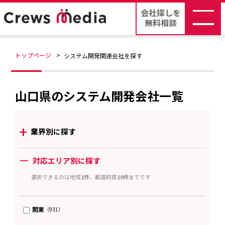
会社探しを
無料相談
トップページ
システム開発関連会社を探す
山口県のシステム開発会社一覧
+
業界別に探す
ー
対応エリア別に探す
選択できるのは地域
1件
、都道府県
10件
までです
関東
（931）