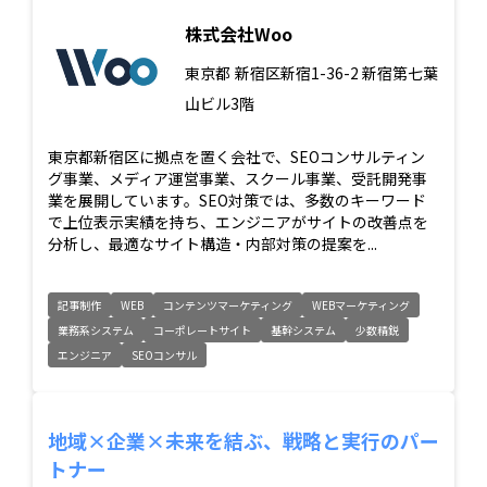
株式会社Woo
東京都
新宿区新宿1-36-2 新宿第七葉
山ビル3階
東京都新宿区に拠点を置く会社で、SEOコンサルティン
グ事業、メディア運営事業、スクール事業、受託開発事
業を展開しています。SEO対策では、多数のキーワード
で上位表示実績を持ち、エンジニアがサイトの改善点を
分析し、最適なサイト構造・内部対策の提案を...
記事制作
WEB
コンテンツマーケティング
WEBマーケティング
業務系システム
コーポレートサイト
基幹システム
少数精鋭
エンジニア
SEOコンサル
地域×企業×未来を結ぶ、戦略と実行のパー
トナー