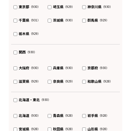
東京都
埼玉県
神奈川県
（930）
（929）
（930）
千葉県
茨城県
群馬県
（931）
（930）
（929）
栃木県
（929）
関西
（930）
大阪府
兵庫県
京都府
（930）
（930）
（930）
滋賀県
奈良県
和歌山県
（929）
（929）
（928）
北海道・東北
（930）
北海道
青森県
岩手県
（930）
（928）
（928）
宮城県
秋田県
山形県
（928）
（928）
（928）