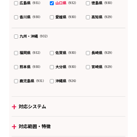
広島県
山口県
徳島県
（931）
（932）
（930）
香川県
愛媛県
高知県
（930）
（930）
（929）
九州・沖縄
（932）
福岡県
佐賀県
長崎県
（932）
（930）
（929）
熊本県
大分県
宮崎県
（930）
（930）
（929）
鹿児島県
沖縄県
（931）
（926）
+
対応システム
+
対応範囲・特徴