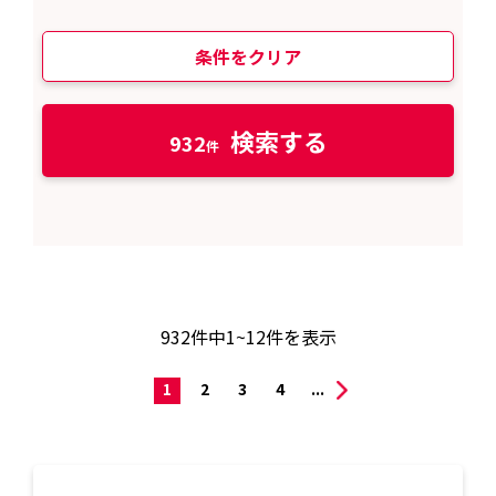
条件をクリア
検索する
932
932
件中
1~12
件を表示
1
2
3
4
...