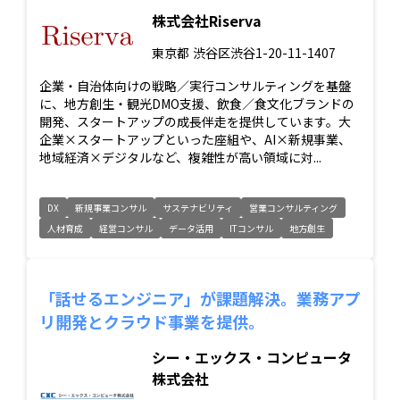
株式会社Riserva
東京都
渋谷区渋谷1-20-11-1407
企業・自治体向けの戦略／実行コンサルティングを基盤
に、地方創生・観光DMO支援、飲食／食文化ブランドの
開発、スタートアップの成長伴走を提供しています。大
企業×スタートアップといった座組や、AI×新規事業、
地域経済×デジタルなど、複雑性が高い領域に対...
DX
新規事業コンサル
サステナビリティ
営業コンサルティング
人材育成
経営コンサル
データ活用
ITコンサル
地方創生
「話せるエンジニア」が課題解決。業務アプ
リ開発とクラウド事業を提供。
シー・エックス・コンピュータ
株式会社