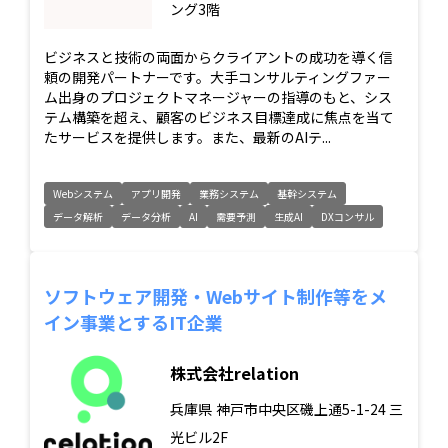
ング3階
ビジネスと技術の両面からクライアントの成功を導く信
頼の開発パートナーです。大手コンサルティングファー
ム出身のプロジェクトマネージャーの指導のもと、シス
テム構築を超え、顧客のビジネス目標達成に焦点を当て
たサービスを提供します。また、最新のAIテ...
Webシステム
アプリ開発
業務システム
基幹システム
データ解析
データ分析
AI
需要予測
生成AI
DXコンサル
ソフトウェア開発・Webサイト制作等をメ
イン事業とするIT企業
株式会社relation
兵庫県
神戸市中央区磯上通5-1-24 三
光ビル2F