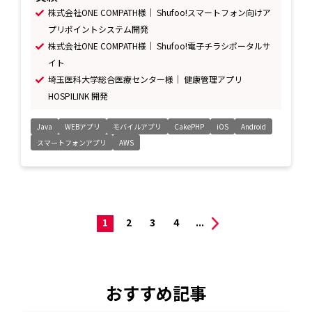
株式会社ONE COMPATH様｜ Shufoo!スマートフォン向けア
プリポイントシステム開発
株式会社ONE COMPATH様｜ Shufoo!電子チラシポータルサ
イト
埼玉医科大学総合医療センター様｜ 健康管理アプリ
HOSPILINK 開発
Java
WEBアプリ
モバイルアプリ
CakePHP
iOS
Android
スマートフォンアプリ
AWS
1
2
3
4
...
おすすめ記事