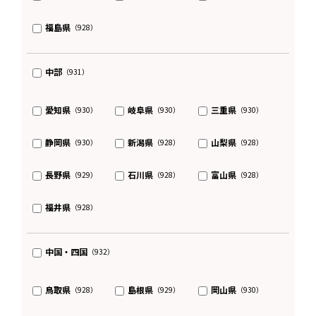
福島県
（928）
中部
（931）
愛知県
岐阜県
三重県
（930）
（930）
（930）
静岡県
新潟県
山梨県
（930）
（928）
（928）
長野県
石川県
富山県
（929）
（928）
（928）
福井県
（928）
中国・四国
（932）
鳥取県
島根県
岡山県
（928）
（929）
（930）