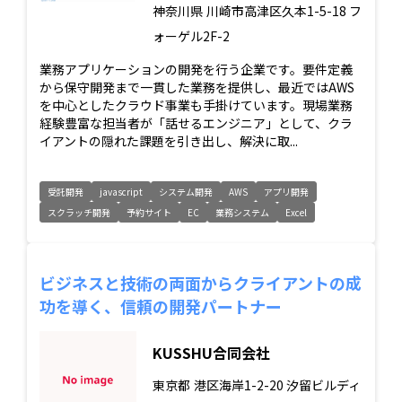
神奈川県
川崎市高津区久本1-5-18 フ
ォーゲル2F-2
業務アプリケーションの開発を行う企業です。要件定義
から保守開発まで一貫した業務を提供し、最近ではAWS
を中心としたクラウド事業も手掛けています。現場業務
経験豊富な担当者が「話せるエンジニア」として、クラ
イアントの隠れた課題を引き出し、解決に取...
受託開発
javascript
システム開発
AWS
アプリ開発
スクラッチ開発
予約サイト
EC
業務システム
Excel
ビジネスと技術の両面からクライアントの成
功を導く、信頼の開発パートナー
KUSSHU合同会社
東京都
港区海岸1-2-20 汐留ビルディ