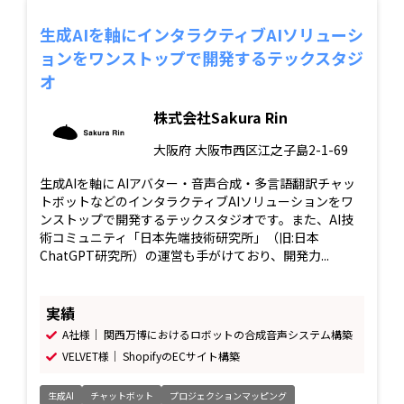
生成AIを軸にインタラクティブAIソリューシ
ョンをワンストップで開発するテックスタジ
オ
株式会社Sakura Rin
大阪府
大阪市西区江之子島2-1-69
生成AIを軸に AIアバター・音声合成・多言語翻訳チャッ
トボットなどのインタラクティブAIソリューションをワ
ンストップで開発するテックスタジオです。また、AI技
術コミュニティ「日本先端技術研究所」（旧:日本
ChatGPT研究所）の運営も手がけており、開発力...
実績
A社様｜ 関西万博におけるロボットの合成音声システム構築
VELVET様｜ ShopifyのECサイト構築
生成AI
チャットボット
プロジェクションマッピング