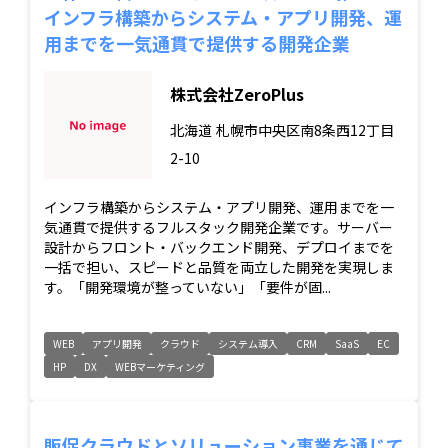
インフラ構築からシステム・アプリ開発、運
用までを一気通貫で提供する開発企業
株式会社ZeroPlus
北海道
札幌市中央区南8条西12丁目
2-10
インフラ構築からシステム・アプリ開発、運用までを一
気通貫で提供するフルスタック開発企業です。サーバー
設計からフロント・バックエンド開発、デプロイまでを
一括で担い、スピードと品質を両立した開発を実現しま
す。「開発環境が整っていない」「要件が固...
WEB
アプリ開発
クラウド
システム導入
CRM
SaaS
EC
HP
DX
WEBマーケティング
販促クラウドとソリューション事業を通じて