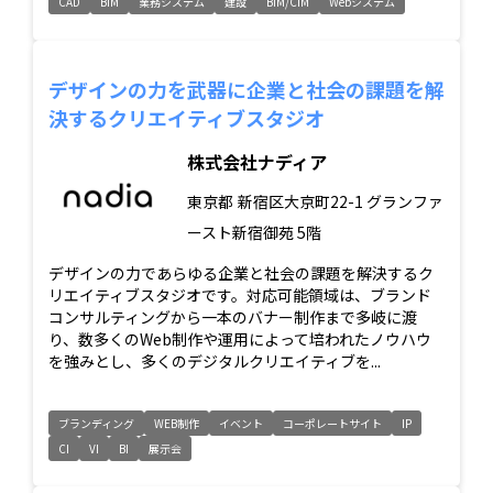
CAD
BIM
業務システム
建設
BIM/CIM
Webシステム
デザインの力を武器に企業と社会の課題を解
決するクリエイティブスタジオ
株式会社ナディア
東京都
新宿区大京町22-1 グランファ
ースト新宿御苑 5階
デザインの力であらゆる企業と社会の課題を解決するク
リエイティブスタジオです。対応可能領域は、ブランド
コンサルティングから一本のバナー制作まで多岐に渡
り、数多くのWeb制作や運用によって培われたノウハウ
を強みとし、多くのデジタルクリエイティブを...
ブランディング
WEB制作
イベント
コーポレートサイト
IP
CI
VI
BI
展示会