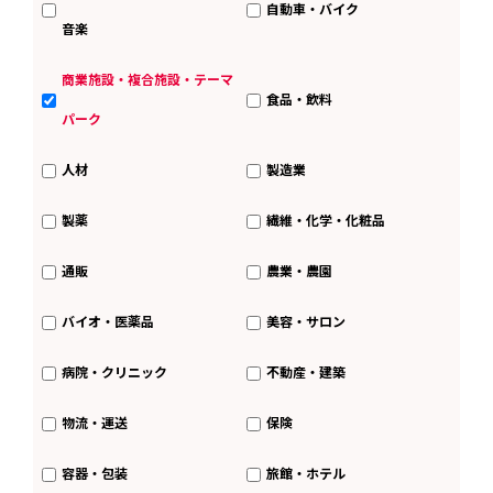
自動車・バイク
音楽
商業施設・複合施設・テーマ
食品・飲料
パーク
人材
製造業
製薬
繊維・化学・化粧品
通販
農業・農園
バイオ・医薬品
美容・サロン
病院・クリニック
不動産・建築
物流・運送
保険
容器・包装
旅館・ホテル