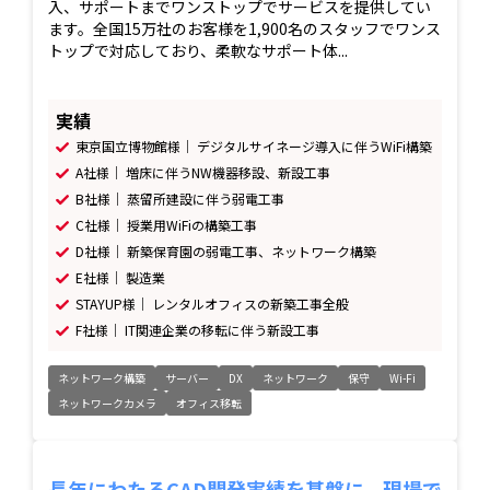
入、サポートまでワンストップでサービスを提供してい
ます。全国15万社のお客様を1,900名のスタッフでワンス
トップで対応しており、柔軟なサポート体...
実績
東京国立博物館様｜ デジタルサイネージ導入に伴うWiFi構築
A社様｜ 増床に伴うNW機器移設、新設工事
B社様｜ 蒸留所建設に伴う弱電工事
C社様｜ 授業用WiFiの構築工事
D社様｜ 新築保育園の弱電工事、ネットワーク構築
E社様｜ 製造業
STAYUP様｜ レンタルオフィスの新築工事全般
F社様｜ IT関連企業の移転に伴う新設工事
ネットワーク構築
サーバー
DX
ネットワーク
保守
Wi-Fi
ネットワークカメラ
オフィス移転
長年にわたるCAD開発実績を基盤に、現場で