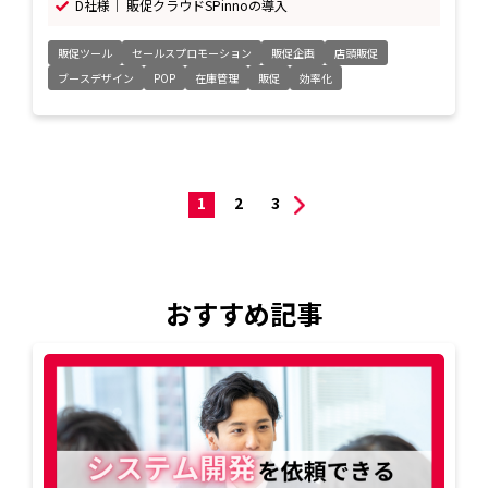
D社様｜ 販促クラウドSPinnoの導入
販促ツール
セールスプロモーション
販促企画
店頭販促
ブースデザイン
POP
在庫管理
販促
効率化
1
2
3
おすすめ記事