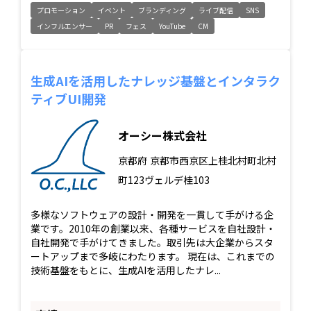
プロモーション
イベント
ブランディング
ライブ配信
SNS
インフルエンサー
PR
フェス
YouTube
CM
生成AIを活用したナレッジ基盤とインタラク
ティブUI開発
オーシー株式会社
京都府
京都市西京区上桂北村町北村
町123ヴェルデ桂103
多様なソフトウェアの設計・開発を一貫して手がける企
業です。2010年の創業以来、各種サービスを自社設計・
自社開発で手がけてきました。取引先は大企業からスタ
ートアップまで多岐にわたります。 現在は、これまでの
技術基盤をもとに、生成AIを活用したナレ...