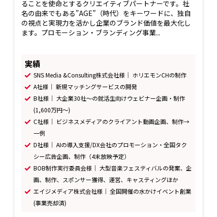
ることを使命とするクリエイティブパートナーです。社
名の由来でもある”AGE”（時代）をキーワードに、独自
の視点と実現力を活かし企業のブランド価値を最大化し
ます。プロモーション・ブランディング事業...
実績
SNS Media &Consulting株式会社様｜ ホリエモンCHの制作
A社様｜ 新規マッチングサービスの開発
B社様｜ 大企業30社〜の就活生向けウェビナー企画・制作
(1,600万円〜)
C社様｜ ビジネスメディアのクライアント動画企画、制作→
一例
D社様｜ AIの導入支援/DX会社のプロモーション・全国タク
シー広告企画、制作（4末放映予定）
BOB制作実行委員会様｜ 大型音楽フェスティバルの発案、企
画、制作、スポンサー獲得、運営、キャスティングほか
エイジメディア株式会社様｜ 全国開催の水かけイベント創業
(事業売却済)