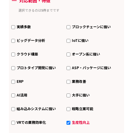
ー
対応範囲・特徴
選択できるのは
5件
までです
実績多数
ブロックチェーンに強い
ビッグデータ分析
IoTに強い
クラウド構築
オープン系に強い
プロトタイプ開発に強い
ASP・パッケージに強い
ERP
業務改善
AI活用
大手に強い
組み込みシステムに強い
戦略立案可能
VRでの業務効率化
生産性向上