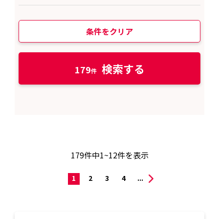
条件をクリア
検索する
179
179
件中
1~12
件を表示
1
2
3
4
...