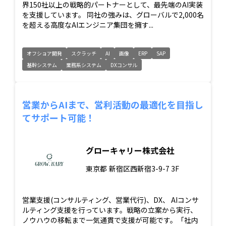
界150社以上の戦略的パートナーとして、最先端のAI実装
を支援しています。 同社の強みは、グローバルで2,000名
を超える高度なAIエンジニア集団を擁す...
オフショア開発
スクラッチ
AI
画像
ERP
SAP
基幹システム
業務系システム
DXコンサル
営業からAIまで、営利活動の最適化を目指し
てサポート可能！
グローキャリー株式会社
東京都
新宿区西新宿3-9-7 3F
営業支援(コンサルティング、営業代行)、DX、 AIコンサ
ルティング支援を行っています。戦略の立案から実行、
ノウハウの移転まで一気通貫で支援が可能です。「社内