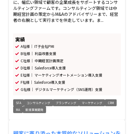
に、幅広い領域で顧客の企業成長をサポートするコンサ
ルティングファームです。コンサルティング領域では中
期経営計画の策定からM&Aのアドバイザリーまで、経営
者の右腕として実行までを伴走しています。ま...
実績
A社様｜ IT子会社PMI
B社様｜ 利益改善支援
C社様｜ 中期経営計画策定
D社様｜ Salesforce導入支援
E社様｜ マーケティングオートメーション導入支援
F社様｜ Salesforce導入支援
G社様｜ デジタルマーケティング（SNS運用）支援
SFA
コンサルティング
ブランディング
マーケティング
CRM
MA
新規事業開発
顧客に寄り添った本質的なソリューションを