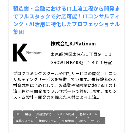
製造業・金融におけるIT上流工程から開発ま
でフルスタックで対応可能！ITコンサルティ
ング・AI活用に特化したプロフェッショナル
集団
株式会社K.Platinum
東京都
港区東麻布１丁目９−１１
GROWTH BY IOQ １４０１号室
プログラミングスクールや自社サービスの開発、ITコン
サルティングサービスを提供しています。未経験者の人
材育成をはじめとして、製造業や保険業におけるITの上
流工程から開発までフルサポートで対応します。またシ
ステム設計・開発力を備えた人材による上流...
DX
製造
業務効率化
システム開発
基幹システム
業務システム
管理システム
生産管理
AWS
サーバー