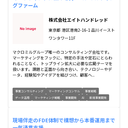
グファーム
株式会社エイトハンドレッド
東京都
港区港南2-16-1 品川イースト
ワンタワー11F
マクロミルグループ唯一のコンサルティング会社です。
マーケティングをフックに、特定の手法や定石にとらわ
れることなく、トップライン拡大に必要な広範テーマを
扱います。課題と正面から向き合い、テクノロジーやデ
ータ、経験知やアイデアを結びつけ、顧客へ...
事業コンサルティング
マーケティングコンサル
事業戦略
データ活用
マーケティング戦略
事業開発
AI
新規事業開発
現場伴走のFDE体制で構想から本番運用まで
一気通貫支援