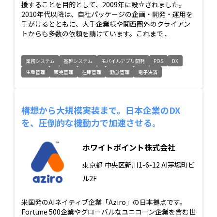
援することを目的として、2009年に設立されました。
2010年代以降は、自社パッケージの企画・開発・運用を
手がけるとともに、大手企業様や関西圏外のクライアン
トからも多数の依頼を請けています。これまで...
業務システム
基幹システム
モバイルアプリ開発
POS
DX
生産管理
販売管理
在庫管理
勤怠管理
電子決済
構想から大規模実装まで。日本企業のDX
を、圧倒的な機動力で加速させる。
ホワイトポイント株式会社
東京都
中央区新川1-6-12 AI茅場町ビ
ル2F
米国発のAIネイティブ企業「Aziro」の日本拠点です。
Fortune 500企業やグローバルなユニコーン企業を含む世