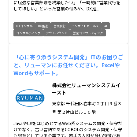
に屈強な営業部隊を構築したい」「一時的に営業代行を
してほしい」といった営業の悩みや、DX推...
DXコンサル
DX推進
営業代行
インサイドセールス
AI
コンサルティング
アウトバウンド
営業コンサルティング
「心に寄り添うシステム開発」ITのお困りご
と、リューマンにお任せください。Excelや
Wordもサポート。
株式会社リューマンシステムイ
ースト
東京都
千代田区岩本町２丁目９番３
号 第２片山ビル１０階
JavaやC#をはじめとするWeb系システムの開発・保守だ
けでなく、古い言語であるCOBOLのシステム開発・保守
も得意としている企業です。若手の人材が多い特徴があ