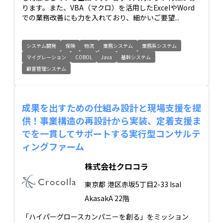
ります。また、VBA（マクロ）を活用したExcelやWord
での業務改善にも力を入れており、細かいご要望...
システム開発
保険
物流
業務システム
業務系システム
マイグレーション
COBOL
Java
基幹システム
顧客管理システム
成果を出すための仕組み設計と現場支援を提
供！事業構造の再設計から実装、定着支援ま
でを一貫してサポートする実行型コンサルテ
ィングファーム
株式会社クロコラ
東京都
港区赤坂5丁目2-33 IsaI
AkasakA 22階
「ハイパーグロースカンパニーを創る」をミッション